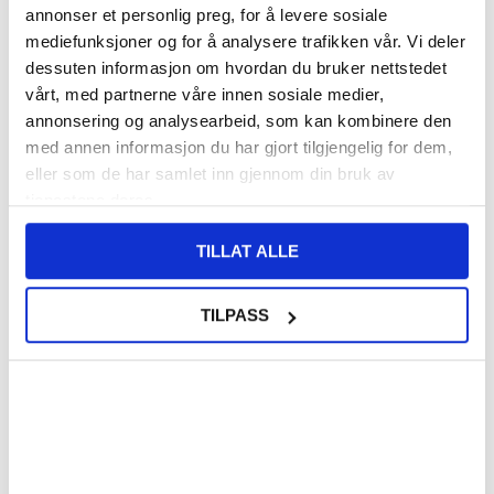
annonser et personlig preg, for å levere sosiale
mediefunksjoner og for å analysere trafikken vår. Vi deler
140,00
NOK
dessuten informasjon om hvordan du bruker nettstedet
FÅ 7 % RABATT MED CLUB TRENDY
BLI MEDLEM GRATIS
vårt, med partnerne våre innen sosiale medier,
annonsering og analysearbeid, som kan kombinere den
SETT DET BILLIGERE?
med annen informasjon du har gjort tilgjengelig for dem,
eller som de har samlet inn gjennom din bruk av
Velg en farge
tjenestene deres.
TILLAT ALLE
-
+
TILPASS
KUN 1 IGJEN PÅ LAGER!!
LIVE CHAT
LURER DU PÅ NOE? SPØR OSS!
Beskrivelse