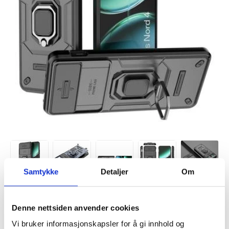
Samtykke
Detaljer
Om
VARENUMMER:
4007874
Denne nettsiden anvender cookies
LAGERSTATUS:
PÅ LAGER.
LEVERINGSTID: 1-2 ARBEIDSDAGER
FRAKTINFO
Vi bruker informasjonskapsler for å gi innhold og