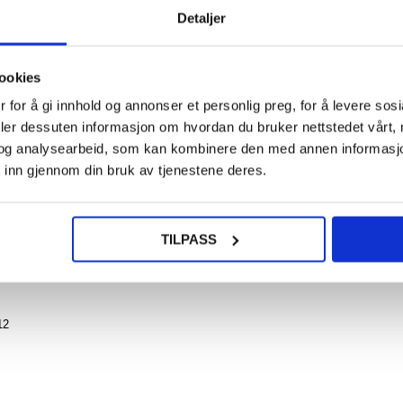
Detaljer
77
8,00
ookies
OnePlu
CE4 B
 for å gi innhold og annonser et personlig preg, for å levere sos
NOE? SPØR OSS!
TPU De
LIVE CHAT
Karbon
deler dessuten informasjon om hvordan du bruker nettstedet vårt,
Sv
og analysearbeid, som kan kombinere den med annen informasjon d
 inn gjennom din bruk av tjenestene deres.
108
TILPASS
15,00
er laget av mykt og fleksibelt TPU-materiale - ideell beskyttelse for OnePlus 
a form til OnePlus Nord CE4, Oppo K12, men det fungerer som en utmerket
12