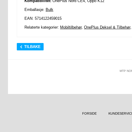
Kompatibilitet:
OnePlus Nord CE4, Oppo K12
Emballasje:
Bulk
EAN: 5714122459015
Relaterte kategorier:
Mobiltilbehør
,
OnePlus Deksel & Tilbehør
TILBAKE
MTP NO
FORSIDE
KUNDESERVIC