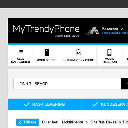
Få penger for
DIN GAMLE MO
ALLE
MOBIL
MOBILDEKSEL
SKJERMBESKYTTERE
KATEGORIER
TILBEHØR
RASK LEVERING
KUNDESERVIC
Tilbake
Du er her:
Mobiltilbehør
OnePlus Deksel & Til