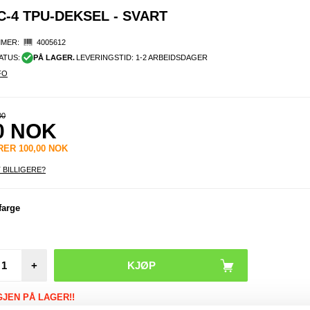
-4 TPU-DEKSEL - SVART
MER:
4005612
ATUS:
PÅ LAGER.
LEVERINGSTID: 1-2 ARBEIDSDAGER
FO
00
0
NOK
ARER
100,00
NOK
 BILLIGERE?
iPho
farge
Pro S
avtakba
1 hybr
+
GJEN PÅ LAGER!!