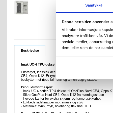
Samtykke
Denne nettsiden anvender c
Vi bruker informasjonskapsler
LURER DU PÅ 
analysere trafikken vår. Vi 
sosiale medier, annonsering 
dem, eller som de har samlet
Beskrivelse
Imak UC-4 TPU-deksel til OnePlus Nord CE4, Oppo K12
Ensfarget, klassisk designet deksel fra Imak, serie UC-4. Den 
CE4, Oppo K12. Et tynt og lett deksel som ikke gir noe ekstr
beskytter mot riper, fall, støt og annen daglig skade.
Produktinformasjon:
- Imak UC-4-serien TPU-deksel til OnePlus Nord CE4, Oppo K
- Sikre OnePlus Nord CE4, Oppo K12 fra hverdagsskade
- Hevede kanter for ekstra skjerm- og kamerasikkerhet
- Lukkede sideknapper mot smuss og støv
- Materiale: tynn, myk, holdbar og fleksibel TPU