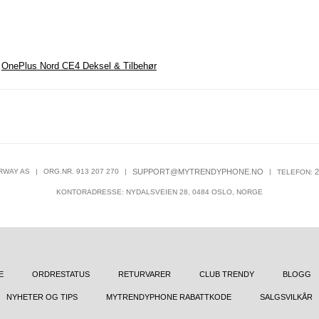
,
OnePlus Nord CE4 Deksel & Tilbehør
RWAY AS
|
ORG.NR. 913 207 270
|
SUPPORT@MYTRENDYPHONE.NO
|
2
TELEFON:
KONTORADRESSE: NYDALSVEIEN 28, 0484 OSLO, NORGE
E
ORDRESTATUS
RETURVARER
CLUB TRENDY
BLOGG
NYHETER OG TIPS
MYTRENDYPHONE RABATTKODE
SALGSVILKÅR