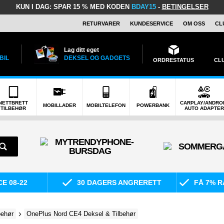
KUN I DAG:
SPAR 15 % MED KODEN
BDAY15
-
BETINGELSER
RETURVARER
KUNDESERVICE
OM OSS
CL
Lag ditt eget
BIL
DEKSEL OG GADGETS
ORDRESTATUS
CL
NETTBRETT
CARPLAY/ANDRO
MOBILLADER
MOBILTELEFON
POWERBANK
TILBEHØR
AUTO ADAPTER
E 08-22
30 DAGERS ANGRERETT
FÅ 7% R
behør
OnePlus Nord CE4 Deksel & Tilbehør