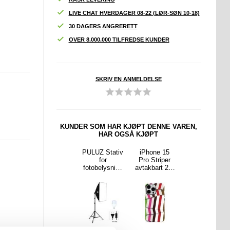
LIVE CHAT HVERDAGER 08-22 (LØR-SØN 10-18)
30 DAGERS ANGRERETT
OVER 8.000.000 TILFREDSE KUNDER
SKRIV EN ANMELDELSE
KUNDER SOM HAR KJØPT DENNE VAREN,
HAR OGSÅ KJØPT
ne 15
OnePlus Nord
PULUZ Stativ
iPhone 15
iPhone 15
triper
CE4/Oppo
for
Pro Striper
Pro Striper
rt 2-i-
K12
fotobelysning
avtakbart 2-i-
avtakbart 2-i-
id-etui
Lommebok-
+ 50x70 cm
1 hybrid-etui -
1 hybrid-etui -
deksel med
fotostudio-
fargerikt
grønn / hvit
Magnetisk
softboks +
Lukning
E27 LED-
pære - EU-
kontakt