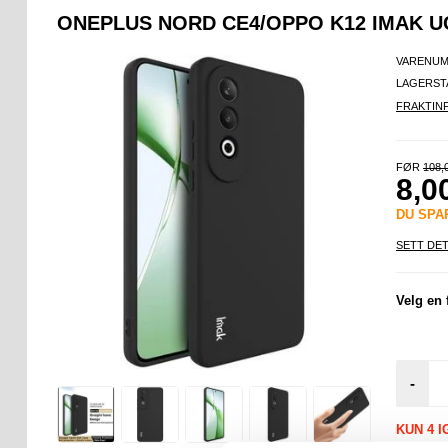
ONEPLUS NORD CE4/OPPO K12 IMAK UC
VARENUM
LAGERST
FRAKTIN
FØR
108,
8,0
DU SP
SETT DET
Velg en 
-
KUN 4 I