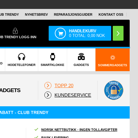
UB TRENDY
NYHETSBREV
REPARASJONSGUIDER
KONTAKT OSS
HANDLEKURV
0
TOTAL:
0,00
NOK
UB TRENDY
LOGG INN
ID
HODETELEFONER
SMARTKLOKKE
GADGETS
SOMMERGADGETS
TOPP 20
KUNDESERVICE
ABATT - CLUB TRENDY
NORSK NETTBUTIKK - INGEN TOLLAVGIFTER
RASK LEVERING