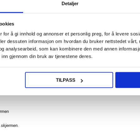
Detaljer
108,0
NOE? SPØR OSS!
LIVE CHAT
ookies
OnePl
2 Tri
 for å gi innhold og annonser et personlig preg, for å levere sos
Series
Folio-d
deler dessuten informasjon om hvordan du bruker nettstedet vårt,
B
og analysearbeid, som kan kombinere den med annen informasjon d
 inn gjennom din bruk av tjenestene deres.
 0,3mm skjermbeskytter i herdet glass. Denne knusesikre skjermbeskytteren
msiktighet og en delikat berøring. Den ultra-tynne skjermbeskytteren til OneP
218,0
ens det spesielle oleofobe belegget avviser oljeflekker, smuss og fingeravtryk
TILPASS
ermen
 skjermen.