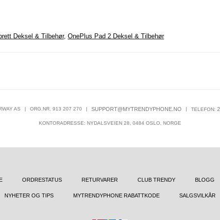
rett Deksel & Tilbehør
,
OnePlus Pad 2 Deksel & Tilbehør
RWAY AS
|
ORG.NR. 913 207 270
|
SUPPORT@MYTRENDYPHONE.NO
|
2
TELEFON:
KONTORADRESSE: NYDALSVEIEN 28, 0484 OSLO, NORGE
E
ORDRESTATUS
RETURVARER
CLUB TRENDY
BLOGG
NYHETER OG TIPS
MYTRENDYPHONE RABATTKODE
SALGSVILKÅR