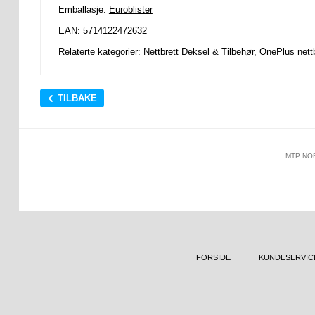
Emballasje:
Euroblister
EAN: 5714122472632
Relaterte kategorier:
Nettbrett Deksel & Tilbehør
,
OnePlus nettb
TILBAKE
MTP NO
FORSIDE
KUNDESERVIC