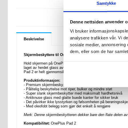
Samtykke
LURER DU PÅ 
Denne nettsiden anvender c
Vi bruker informasjonskapsler
analysere trafikken vår. Vi 
Beskrivelse
sosiale medier, annonsering 
dem, eller som de har samlet
Skjermbeskyttere til OnePlus Pad 2 - 9H, 0.3mm
Hold skjermen på OnePlus Pad 2 trygg og beskyttet med denne
laget av herdet glass av førsteklasses kvalitet med høy gjenno
Pad 2 er helt gjennomsiktig og påvirker ikke bildekvaliteten, m
Produktinformasjon:
- Premium skjermbeskytter i herdet glass til OnePlus Pad 2
- Pålitelig beskyttelse mot riper, bulker og mindre støt
- Super slank skjermbeskytter med maksimalt hardhetsnivå
- Antiknuse glass med glatte buede kanter for sikker bruk
- Det påvirker ikke lysstyrken og følsomheten på berøringsskj
- Med oleofobt belegg som gjør det enkelt å rengjøre
Merk: Denne skjermbeskytteren dekker bare den flate delen av
Kompatibilitet:
OnePlus Pad 2