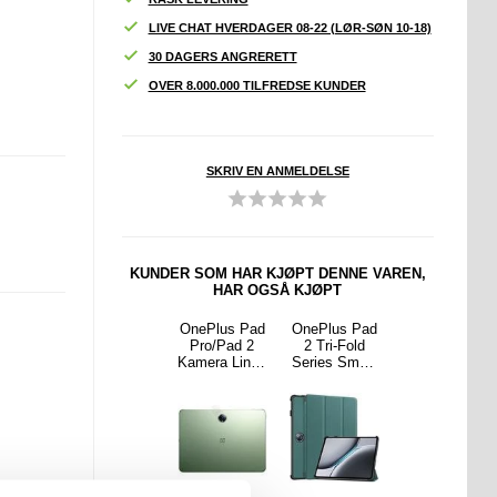
LIVE CHAT HVERDAGER 08-22 (LØR-SØN 10-18)
30 DAGERS ANGRERETT
OVER 8.000.000 TILFREDSE KUNDER
SKRIV EN ANMELDELSE
KUNDER SOM HAR KJØPT DENNE VAREN,
HAR OGSÅ KJØPT
s Nord
Garmin Fenix
OnePlus Pad
OnePlus Pad
OnePlus Pad
ord 4
7X Pro
Pro/Pad 2
2 Tri-Fold
2 Tri-Fold
telses
Beskyttelses
Kamera Linse
Series Smart
Series Smart
- Case
glass - Klar -
Beskyttelse
Folio-deksel -
Folio-deksel -
y - Klar
2 stk.
Herdet Glass
Grønn
Ikke rør meg
- 2 Stk.