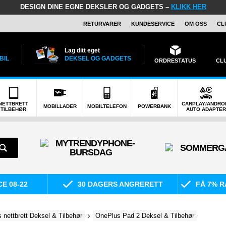
DESIGN DINE EGNE DEKSLER OG GADGETS –
KLIKK HER
RETURVARER
KUNDESERVICE
OM OSS
CL
Lag ditt eget
BIL
DEKSEL OG GADGETS
ORDRESTATUS
CL
NETTBRETT
CARPLAY/ANDRO
MOBILLADER
MOBILTELEFON
POWERBANK
TILBEHØR
AUTO ADAPTER
E 08-22
30 DAGERS ANGRERETT
FÅ 7% R
 nettbrett Deksel & Tilbehør
OnePlus Pad 2 Deksel & Tilbehør