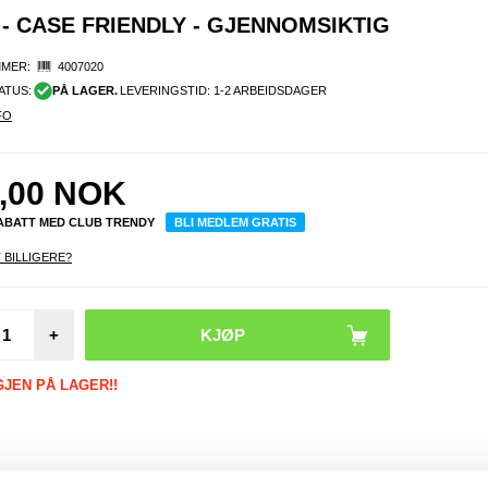
- CASE FRIENDLY - GJENNOMSIKTIG
MER:
4007020
ATUS:
PÅ LAGER.
LEVERINGSTID: 1-2 ARBEIDSDAGER
FO
,00
NOK
RABATT MED CLUB TRENDY
BLI MEDLEM GRATIS
 BILLIGERE?
OnePlu
+
CE4/N
Beskyt
glass 
GJEN PÅ LAGER!!
Friendl