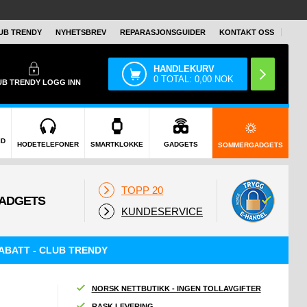
UB TRENDY
NYHETSBREV
REPARASJONSGUIDER
KONTAKT OSS
HANDLEKURV
0
TOTAL:
0,00
NOK
UB TRENDY
LOGG INN
ID
HODETELEFONER
SMARTKLOKKE
GADGETS
SOMMERGADGETS
TOPP 20
KUNDESERVICE
ABATT - CLUB TRENDY
NORSK NETTBUTIKK - INGEN TOLLAVGIFTER
RASK LEVERING