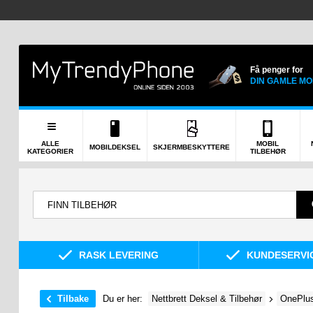
Få penger for
DIN GAMLE MO
ALLE
MOBIL
MOBILDEKSEL
SKJERMBESKYTTERE
KATEGORIER
TILBEHØR
RASK LEVERING
KUNDESERVIC
Tilbake
Du er her:
Nettbrett Deksel & Tilbehør
OnePlus