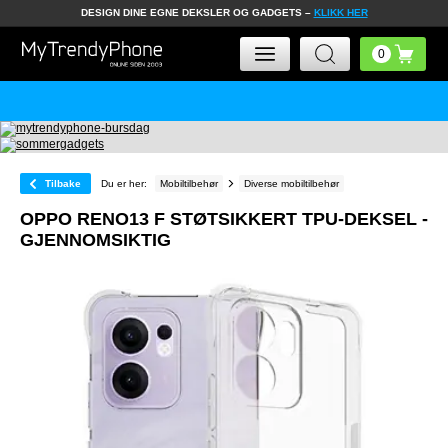
DESIGN DINE EGNE DEKSLER OG GADGETS –
KLIKK HER
Tilbake
Du er her:
Mobiltilbehør
Diverse mobiltilbehør
OPPO RENO13 F STØTSIKKERT TPU-DEKSEL -
GJENNOMSIKTIG