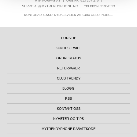
MTP NORWAY AS
|
ORG.NR. 913 207 270
|
SUPPORT@MYTRENDYPHONE.NO
|
21951323
TELEFON:
KONTORADRESSE: NYDALSVEIEN 28, 0484 OSLO, NORGE
FORSIDE
KUNDESERVICE
ORDRESTATUS
RETURVARER
CLUB TRENDY
BLOGG
RSS
KONTAKT OSS
NYHETER OG TIPS
MYTRENDYPHONE RABATTKODE