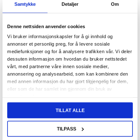
Samtykke
Detaljer
Om
FØR
93,00
8,00
NOK
DU SPARER
85,00
NOK
Denne nettsiden anvender cookies
SETT DET BILLIGERE?
Vi bruker informasjonskapsler for å gi innhold og
annonser et personlig preg, for å levere sosiale
mediefunksjoner og for å analysere trafikken vår. Vi deler
-
+
dessuten informasjon om hvordan du bruker nettstedet
vårt, med partnerne våre innen sosiale medier,
annonsering og analysearbeid, som kan kombinere den
LIVE CHAT
LURER DU PÅ NOE? SPØR OSS!
med annen informasjon du har gjort tilgjengelig for dem,
eller som de har samlet inn gjennom din bruk av
tjenestene deres.
Beskrivelse
TILLAT ALLE
Støtsikkert TPU-deksel til Oppo Reno13 F
Et enkelt, men varig, beskyttende deksel til Oppo Reno13 F! Dette
dekselet er spesialdesignet for å tåle daglige skader, slik som fall,
TILPASS
støt og riper, fordi det har fire forsterkede hjørner.
Og det er ikke alt! Selv om det støtsikre dekselet av termoplastisk