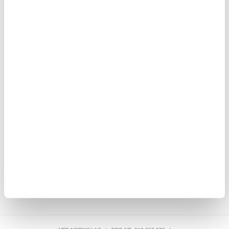
93,00
NOK
Oppo Reno13 F Beskyttelsesglass - Case Friendly -
Gjennomsiktig
93,00
8,00
NOK