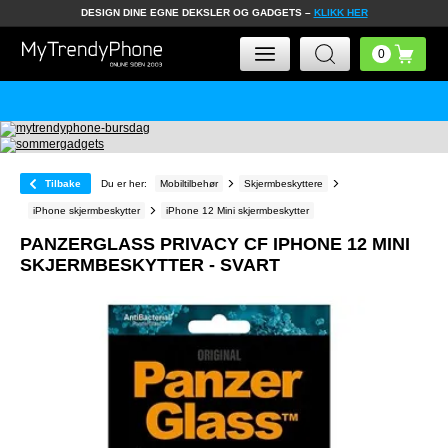
DESIGN DINE EGNE DEKSLER OG GADGETS –
KLIKK HER
Tilbake
Du er her:
Mobiltilbehør
Skjermbeskyttere
iPhone skjermbeskytter
iPhone 12 Mini skjermbeskytter
PANZERGLASS PRIVACY CF IPHONE 12 MINI
SKJERMBESKYTTER - SVART