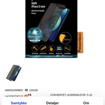
VARENUMMER:
229108
PÅ
FORVENTET LEVERINGSTID: 5-10
LAGERSTATUS:
FJERNLAGER.
DAGER
Samtykke
Detaljer
Om
FRAKTINFO