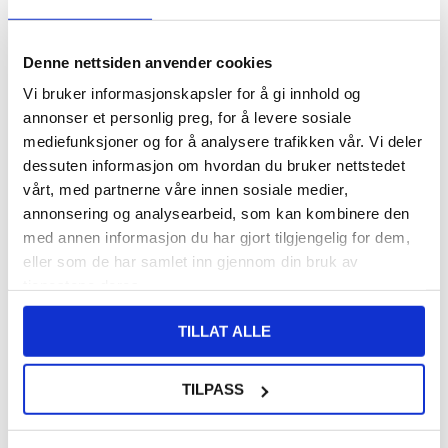
374,00
NOK
Denne nettsiden anvender cookies
FÅ 7 % RABATT MED CLUB TRENDY
BLI MEDLEM GRATIS
Vi bruker informasjonskapsler for å gi innhold og
annonser et personlig preg, for å levere sosiale
SETT DET BILLIGERE?
mediefunksjoner og for å analysere trafikken vår. Vi deler
dessuten informasjon om hvordan du bruker nettstedet
-
+
vårt, med partnerne våre innen sosiale medier,
annonsering og analysearbeid, som kan kombinere den
med annen informasjon du har gjort tilgjengelig for dem,
eller som de har samlet inn gjennom din bruk av
LIVE CHAT
LURER DU PÅ NOE? SPØR OSS!
tjenestene deres.
TILLAT ALLE
Beskrivelse
PanzerGlass Privacy CF Skjermbeskytter i Herdet Glass til
TILPASS
iPhone 12 Mini
Beskytt informasjonen din og skjermen på iPhone 12 mini med
PangzerGlass Privacy skjermbeskytter.