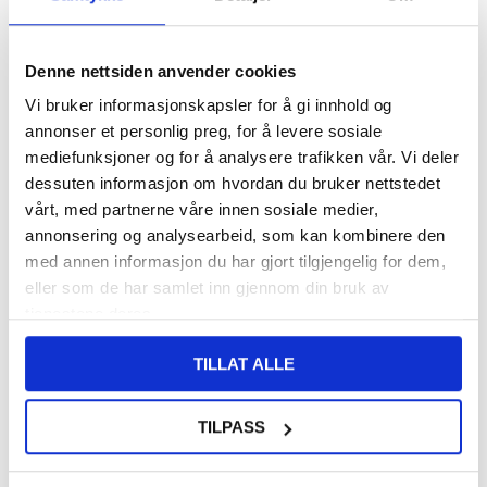
155,00
NOK
Denne nettsiden anvender cookies
FÅ 7 % RABATT MED CLUB TRENDY
BLI MEDLEM GRATIS
Vi bruker informasjonskapsler for å gi innhold og
SETT DET BILLIGERE?
annonser et personlig preg, for å levere sosiale
mediefunksjoner og for å analysere trafikken vår. Vi deler
dessuten informasjon om hvordan du bruker nettstedet
-
+
vårt, med partnerne våre innen sosiale medier,
annonsering og analysearbeid, som kan kombinere den
med annen informasjon du har gjort tilgjengelig for dem,
LIVE CHAT
eller som de har samlet inn gjennom din bruk av
LURER DU PÅ NOE? SPØR OSS!
tjenestene deres.
TILLAT ALLE
Beskrivelse
Prio Double Shell Hybrid-deksel til iPhone 11 Pro
TILPASS
Et perfekt deksel for en perfekt smarttelefon - Prio Double Shell til
iPhone 11 Pro!