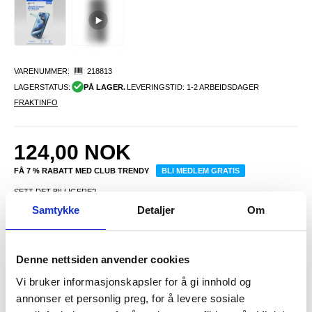
VARENUMMER:
218813
LAGERSTATUS:
PÅ LAGER.
LEVERINGSTID: 1-2 ARBEIDSDAGER
FRAKTINFO
124,00
NOK
FÅ 7 % RABATT MED CLUB TRENDY
BLI MEDLEM GRATIS
SETT DET BILLIGERE?
Samtykke
Detaljer
Om
-
+
Denne nettsiden anvender cookies
Vi bruker informasjonskapsler for å gi innhold og
LIVE CHAT
LURER DU PÅ NOE? SPØR OSS!
annonser et personlig preg, for å levere sosiale