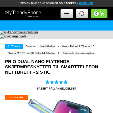
DESIGN DINE EGNE DEKSLER OG GADGETS –
KLIKK HER
Tilbake
Du er her:
Mobiltilbehør
Xiaomi Deksel & Tilbehør
Xiaomi Mi 10T Lite 5G Deksel & Tilbehør
Universelle skjermbeskyttere
PRIO DUAL NANO FLYTENDE
SKJERMBESKYTTER TIL SMARTTELEFON,
NETTBRETT - 2 STK.
BASERT PÅ
2
ANMELDELSER
POPULÆR