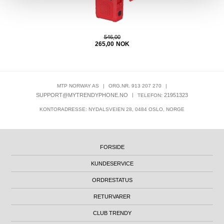
546,00
265,00
NOK
MTP NORWAY AS
|
ORG.NR. 913 207 270
|
SUPPORT@MYTRENDYPHONE.NO
|
21951323
TELEFON:
KONTORADRESSE: NYDALSVEIEN 28, 0484 OSLO, NORGE
FORSIDE
KUNDESERVICE
ORDRESTATUS
RETURVARER
CLUB TRENDY