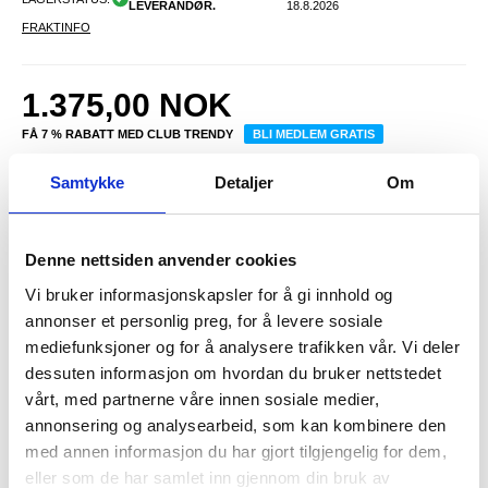
LEVERANDØR.
18.8.2026
FRAKTINFO
1.375,00
NOK
FÅ 7 % RABATT MED CLUB TRENDY
BLI MEDLEM GRATIS
SETT DET BILLIGERE?
Samtykke
Detaljer
Om
-
+
Denne nettsiden anvender cookies
Vi bruker informasjonskapsler for å gi innhold og
annonser et personlig preg, for å levere sosiale
LIVE CHAT
LURER DU PÅ NOE? SPØR OSS!
mediefunksjoner og for å analysere trafikken vår. Vi deler
dessuten informasjon om hvordan du bruker nettstedet
vårt, med partnerne våre innen sosiale medier,
Anmeldelser
Beskrivelse
annonsering og analysearbeid, som kan kombinere den
med annen informasjon du har gjort tilgjengelig for dem,
Psooo Stor Kapasitet Solcelle Powerbank med Mobilholder - 4x
USB, LED-Lys - 100000mAh
eller som de har samlet inn gjennom din bruk av