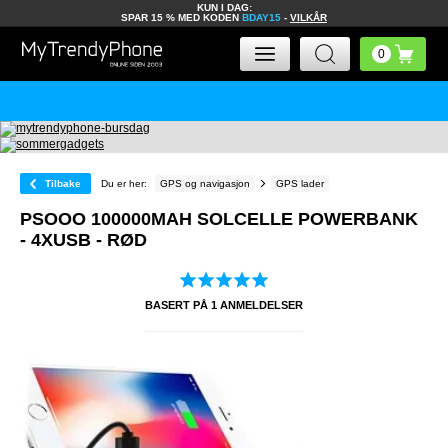
KUN I DAG:
SPAR 15 % MED KODEN
BDAY15
-
VILKÅR
Tilbake
Du er her:
GPS og navigasjon
GPS lader
PSOOO 100000MAH SOLCELLE POWERBANK
- 4XUSB - RØD
BASERT PÅ
1
ANMELDELSER