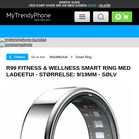
GRATIS GAVE
VED KJØP OVER 300 KR MED KODEN
GAVE
-
VILKÅR
Tilbake
Du er her:
Mobiltilbehør
Smart Ring
R99 FITNESS & WELLNESS SMART RING MED
LADEETUI - STØRRELSE: 9/19MM - SØLV