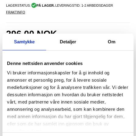
LAGERSTATUS:
PÅ LAGER.
LEVERINGSTID: 1-2 ARBEIDSDAGER
FRAKTINFO
296,00
NOK
Samtykke
Detaljer
Om
FÅ 7 % RABATT MED CLUB TRENDY
BLI MEDLEM GRATIS
SETT DET BILLIGERE?
Denne nettsiden anvender cookies
-
+
Vi bruker informasjonskapsler for å gi innhold og
annonser et personlig preg, for å levere sosiale
KUN 3 IGJEN PÅ LAGER!!
mediefunksjoner og for å analysere trafikken vår. Vi deler
dessuten informasjon om hvordan du bruker nettstedet
vårt, med partnerne våre innen sosiale medier,
LIVE CHAT
LURER DU PÅ NOE? SPØR OSS!
annonsering og analysearbeid, som kan kombinere den
med annen informasjon du har gjort tilgjengelig for dem,
eller som de har samlet inn gjennom din bruk av
Beskrivelse
tjenestene deres.