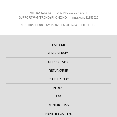
MTP NORWAY AS
|
ORG.NR. 913 207 270
|
SUPPORT@MYTRENDYPHONE.NO
|
21951323
TELEFON:
KONTORADRESSE: NYDALSVEIEN 28, 0484 OSLO, NORGE
FORSIDE
KUNDESERVICE
ORDRESTATUS
RETURVARER
CLUB TRENDY
BLOGG
RSS
KONTAKT OSS
NYHETER OG TIPS