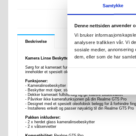
Samtykke
LURER DU PÅ 
Denne nettsiden anvender c
Vi bruker informasjonskapsler
Beskrivelse
analysere trafikken vår. Vi 
sosiale medier, annonsering 
dem, eller som de har samlet
Kamera Linse Beskyttelse Herdet Glass til Realme GT5 Pro 
Sørg for at kameraet fungerer best mulig på din Realme GT5 P
inneholder et spesielt oleofobisk belegg som forhindrer fingera
Funksjoner:
- Kameralinsebeskytter i herdet glass til Realme GT5 Pro
- Beskytter mot riper, støt, slag, smuss, etc.
- Dekker kameraet fullstendig og gir klarere bildekvalitet
- Påvirker ikke kamerafunksjonen på din Realme GT5 Pro
- Designet med et spesielt oleofobisk belegg for å forhindre fin
- Installeres enkelt og passer nøyaktig til din Realme GT5 Pro
Pakken inkluderer:
- 2 x herdet glass kameralinsebeskytter
- 2 x våtservietter
Kompatibilitet:
Realme GT5 Pro