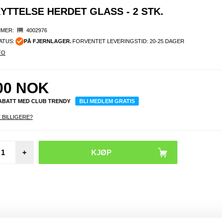
TTELSE HERDET GLASS - 2 STK.
MER:
4002976
ATUS:
PÅ FJERNLAGER.
FORVENTET LEVERINGSTID: 20-25 DAGER
FO
00
NOK
RABATT MED CLUB TRENDY
BLI MEDLEM GRATIS
 BILLIGERE?
Sam
+
Galax
Ultra 
Siliko
- S