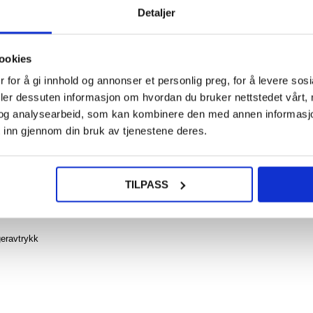
Detaljer
124,0
NOE? SPØR OSS!
LIVE CHAT
Sam
ookies
Galax
Ul
 for å gi innhold og annonser et personlig preg, for å levere sos
Beskyt
glass 
deler dessuten informasjon om hvordan du bruker nettstedet vårt,
Friendl
og analysearbeid, som kan kombinere den med annen informasjon d
 inn gjennom din bruk av tjenestene deres.
- 2 Stk.
ro ved å beskytte det med denne kameralinsebeskytteren i herdet glass. Den
vtrykk og gjør kameraet enkelt å rengjøre.
108,0
TILPASS
geravtrykk