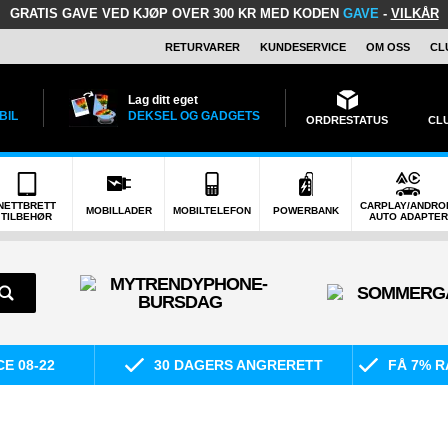
GRATIS GAVE
VED KJØP OVER 300 KR MED KODEN
GAVE
-
VILKÅR
RETURVARER
KUNDESERVICE
OM OSS
CL
Lag ditt eget
BIL
DEKSEL OG GADGETS
ORDRESTATUS
CL
NETTBRETT
CARPLAY/ANDRO
MOBILLADER
MOBILTELEFON
POWERBANK
TILBEHØR
AUTO ADAPTER
E 08-22
30 DAGERS ANGRERETT
FÅ 7% R