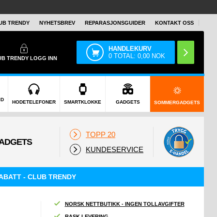
UB TRENDY
NYHETSBREV
REPARASJONSGUIDER
KONTAKT OSS
HANDLEKURV
0
TOTAL:
0,00
NOK
UB TRENDY
LOGG INN
ID
HODETELEFONER
SMARTKLOKKE
GADGETS
SOMMERGADGETS
TOPP 20
KUNDESERVICE
ABATT - CLUB TRENDY
NORSK NETTBUTIKK - INGEN TOLLAVGIFTER
RASK LEVERING