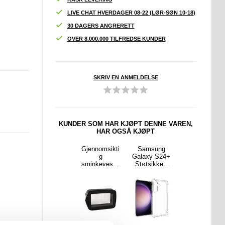
LIVE CHAT HVERDAGER 08-22 (LØR-SØN 10-18)
30 DAGERS ANGRERETT
OVER 8.000.000 TILFREDSE KUNDER
SKRIV EN ANMELDELSE
KUNDER SOM HAR KJØPT DENNE VAREN,
HAR OGSÅ KJØPT
sung
Samsung
Gjennomsikti
Samsung
Samsung
y S24
Galaxy S24
g
Galaxy S24+
Galaxy S24
Liquid
Ultra Full
sminkeveske
Støtsikkert
Ultra
ndeksel
Cover
i ett lag,
TPU-deksel -
Støtsikkert
vart
Beskyttelses
vanntett
Gjennomsikti
TPU-deksel -
glass - Svart
kosmetikkves
g
Gjennomsikti
Kant
ke i PU-lær -
g
Svart