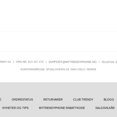
RWAY AS
|
ORG.NR. 913 207 270
|
SUPPORT@MYTRENDYPHONE.NO
|
2
TELEFON:
KONTORADRESSE: NYDALSVEIEN 28, 0484 OSLO, NORGE
E
ORDRESTATUS
RETURVARER
CLUB TRENDY
BLOGG
NYHETER OG TIPS
MYTRENDYPHONE RABATTKODE
SALGSVILKÅR