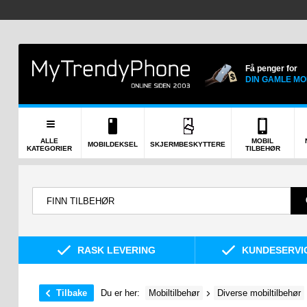
Få penger for
DIN GAMLE MO
ALLE
MOBIL
MOBILDEKSEL
SKJERMBESKYTTERE
KATEGORIER
TILBEHØR
RASK LEVERING
KUNDESERVIC
Tilbake
Du er her:
Mobiltilbehør
Diverse mobiltilbehør