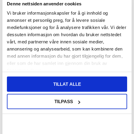
Denne nettsiden anvender cookies
Vi bruker informasjonskapsler for å gi innhold og
FØR
93,00
8,00
NOK
annonser et personlig preg, for å levere sosiale
DU SPARER
85,00
NOK
mediefunksjoner og for å analysere trafikken vår. Vi deler
dessuten informasjon om hvordan du bruker nettstedet
SETT DET BILLIGERE?
vårt, med partnerne våre innen sosiale medier,
annonsering og analysearbeid, som kan kombinere den
med annen informasjon du har gjort tilgjengelig for dem,
-
+
eller som de har samlet inn gjennom din bruk av
KUN 2 IGJEN PÅ LAGER!!
tjenestene deres.
TILLAT ALLE
LIVE CHAT
LURER DU PÅ NOE? SPØR OSS!
TILPASS
Beskrivelse
Støtsikkert TPU-deksel til Samsung Galaxy A06 5G
Dette krystallklare dekselet er den beste måten å beskytte din