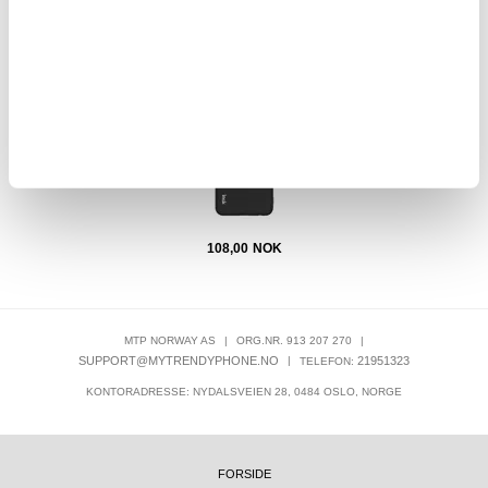
Imak UC-2 Samsung Galaxy A13 TPU-deksel - Svart
OTB 
108,00
NOK
MTP NORWAY AS
|
ORG.NR. 913 207 270
|
SUPPORT@MYTRENDYPHONE.NO
|
21951323
TELEFON:
KONTORADRESSE: NYDALSVEIEN 28, 0484 OSLO, NORGE
FORSIDE