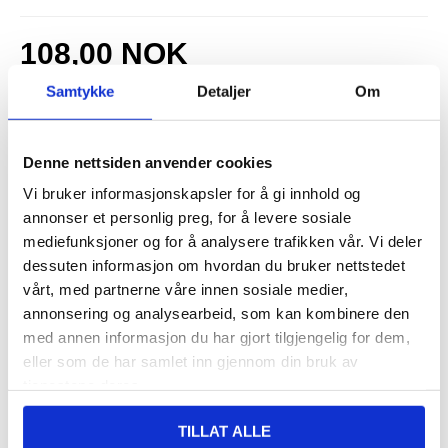
108,00
NOK
FÅ 7 % RABATT MED CLUB TRENDY
BLI MEDLEM GRATIS
Samtykke
Detaljer
Om
SETT DET BILLIGERE?
Denne nettsiden anvender cookies
-
+
Vi bruker informasjonskapsler for å gi innhold og
annonser et personlig preg, for å levere sosiale
KUN 2 IGJEN PÅ LAGER!!
mediefunksjoner og for å analysere trafikken vår. Vi deler
dessuten informasjon om hvordan du bruker nettstedet
LIVE CHAT
LURER DU PÅ NOE? SPØR OSS!
vårt, med partnerne våre innen sosiale medier,
annonsering og analysearbeid, som kan kombinere den
med annen informasjon du har gjort tilgjengelig for dem,
Beskrivelse
eller som de har samlet inn gjennom din bruk av
tjenestene deres.
Med NorthJo herdet glass skjermbeskytter og TPU-deksel til
Samsung Galaxy A13 4G, får du ikke bare enestående beskyttelse,
TILLAT ALLE
men også et produkt som er designet med din komfort og
bekvemmelighet i tankene. Beskytt investeringen din og nyt ro i