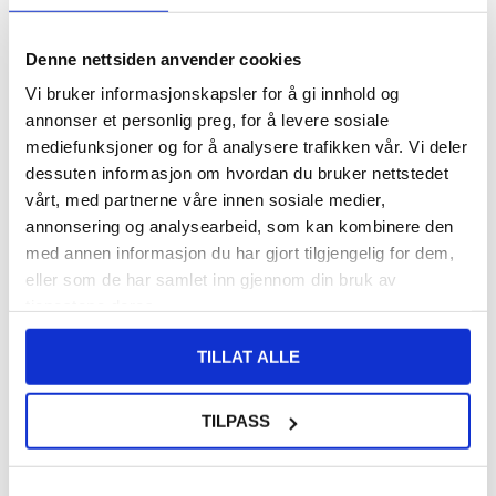
VARENUMMER:
4002719
PÅ
FORVENTET LEVERINGSTID: 20-25
LAGERSTATUS:
Denne nettsiden anvender cookies
FJERNLAGER.
DAGER
FRAKTINFO
Vi bruker informasjonskapsler for å gi innhold og
annonser et personlig preg, for å levere sosiale
mediefunksjoner og for å analysere trafikken vår. Vi deler
108,00
NOK
dessuten informasjon om hvordan du bruker nettstedet
FÅ 7 % RABATT MED CLUB TRENDY
BLI MEDLEM GRATIS
vårt, med partnerne våre innen sosiale medier,
SETT DET BILLIGERE?
annonsering og analysearbeid, som kan kombinere den
med annen informasjon du har gjort tilgjengelig for dem,
eller som de har samlet inn gjennom din bruk av
Velg en farge
tjenestene deres.
TILLAT ALLE
-
+
TILPASS
LIVE CHAT
LURER DU PÅ NOE? SPØR OSS!