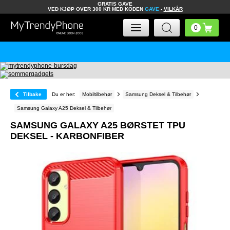
GRATIS GAVE
VED KJØP OVER 300 KR MED KODEN
GAVE
-
VILKÅR
Tilbake
Du er her:
Mobiltilbehør
Samsung Deksel & Tilbehør
Samsung Galaxy A25 Deksel & Tilbehør
SAMSUNG GALAXY A25 BØRSTET TPU
DEKSEL - KARBONFIBER