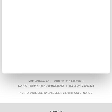
LIVE CHAT HVERDAGER 08-22 (LØR-SØN 10-18)
30 DAGERS ANGRERETT
OVER 8.000.000 TILFREDSE KUNDER
SKRIV EN ANMELDELSE
KUNDER SOM HAR KJØPT DENNE VAREN, HAR OGSÅ KJØPT
MTP NORWAY AS
|
ORG.NR. 913 207 270
|
SUPPORT@MYTRENDYPHONE.NO
|
21951323
TELEFON:
KONTORADRESSE: NYDALSVEIEN 28, 0484 OSLO, NORGE
FORSIDE