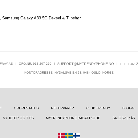
,
Samsung Galaxy A33 5G Deksel & Tilbehør
RWAY AS
|
ORG.NR. 913 207 270
|
SUPPORT@MYTRENDYPHONE.NO
|
2
TELEFON:
KONTORADRESSE: NYDALSVEIEN 28, 0484 OSLO, NORGE
E
ORDRESTATUS
RETURVARER
CLUB TRENDY
BLOGG
NYHETER OG TIPS
MYTRENDYPHONE RABATTKODE
SALGSVILKÅR