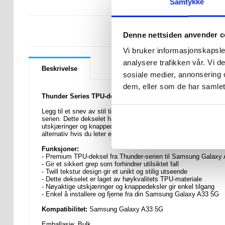
Samtykke
LURER DU PÅ 
Denne nettsiden anvender c
Vi bruker informasjonskapsler
analysere trafikken vår. Vi 
Beskrivelse
sosiale medier, annonsering 
dem, eller som de har samlet
Thunder Series TPU-deksel til Samsung Galaxy A33 5G
Legg til et snev av stil til din Samsung Galaxy A33 5G mens 
serien. Dette dekselet har et teksturdesign som gir et godt gre
utskjæringer og knappedeksler som gir enkel tilgang til alle port
alternativ hvis du leter etter et stilig og beskyttende deksel t
Funksjoner:
- Premium TPU-deksel fra Thunder-serien til Samsung Galaxy
- Gir et sikkert grep som forhindrer utilsiktet fall
- Twill tekstur design gir et unikt og stilig utseende
- Dette dekselet er laget av høykvalitets TPU-materiale
- Nøyaktige utskjæringer og knappedeksler gir enkel tilgang
- Enkel å installere og fjerne fra din Samsung Galaxy A33 5G
Kompatibilitet:
Samsung Galaxy A33 5G
Emballasje:
Bulk