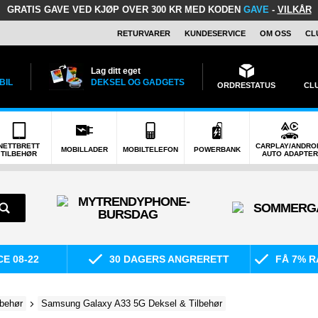
GRATIS GAVE
VED KJØP OVER 300 KR MED KODEN
GAVE
-
VILKÅR
RETURVARER
KUNDESERVICE
OM OSS
CL
Lag ditt eget
BIL
DEKSEL OG GADGETS
ORDRESTATUS
CL
NETTBRETT
CARPLAY/ANDRO
MOBILLADER
MOBILTELEFON
POWERBANK
TILBEHØR
AUTO ADAPTER
E 08-22
30 DAGERS ANGRERETT
FÅ 7% R
behør
Samsung Galaxy A33 5G Deksel & Tilbehør