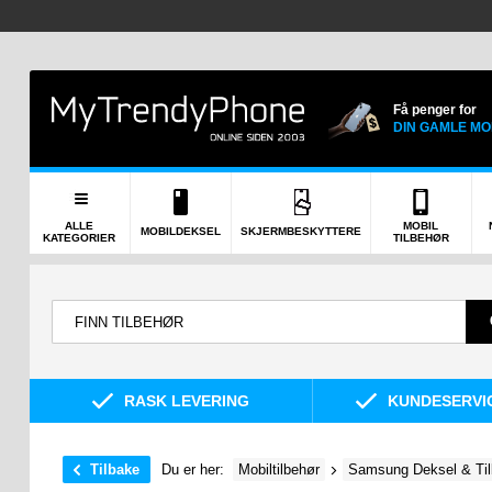
Få penger for
DIN GAMLE MO
ALLE
MOBIL
MOBILDEKSEL
SKJERMBESKYTTERE
KATEGORIER
TILBEHØR
RASK LEVERING
KUNDESERVIC
Tilbake
Du er her:
Mobiltilbehør
Samsung Deksel & Til