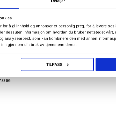
Detaljer
108,0
NOE? SPØR OSS!
LIVE CHAT
ookies
iPho
 for å gi innhold og annonser et personlig preg, for å levere sos
Lomm
dekse
deler dessuten informasjon om hvordan du bruker nettstedet vårt,
Magn
Lukn
og analysearbeid, som kan kombinere den med annen informasjon d
Sv
 inn gjennom din bruk av tjenestene deres.
du beskytter den mot daglig skade med et førsteklasses TPU-deksel fra Thund
p og forhindrer utilsiktet fall av Samsung Galaxy A33 5G. Det har også presise
TILPASS
155,0
er, knapper og funksjoner på telefonen. Totalt sett er dette TPU-dekselet et fl
il din Samsung Galaxy A33 5G.
 A33 5G