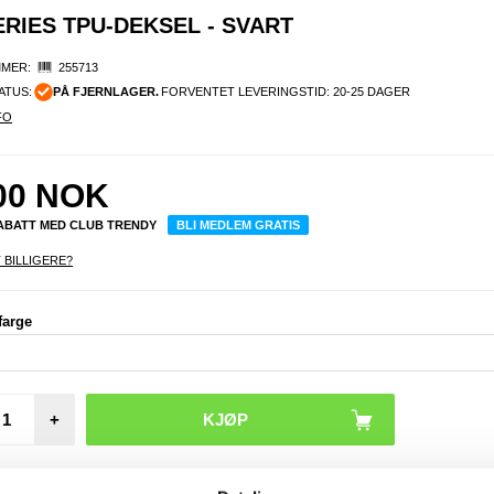
RIES TPU-DEKSEL - SVART
MER:
255713
ATUS:
PÅ FJERNLAGER.
FORVENTET LEVERINGSTID: 20-25 DAGER
FO
00
NOK
RABATT MED CLUB TRENDY
BLI MEDLEM GRATIS
 BILLIGERE?
farge
Full 
Sam
Galax
F
Beskyt
glass 
+
Ka