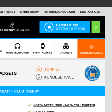
UB TRENDY
NYHETSBREV
REPARASJONSGUIDER
KONTAKT OSS
HANDLEKURV
0
TOTAL:
0,00
NOK
UB TRENDY
LOGG INN
ID
HODETELEFONER
SMARTKLOKKE
GADGETS
SOMMERGADGETS
TOPP 20
KUNDESERVICE
ABATT - CLUB TRENDY
NORSK NETTBUTIKK - INGEN TOLLAVGIFTER
RASK LEVERING