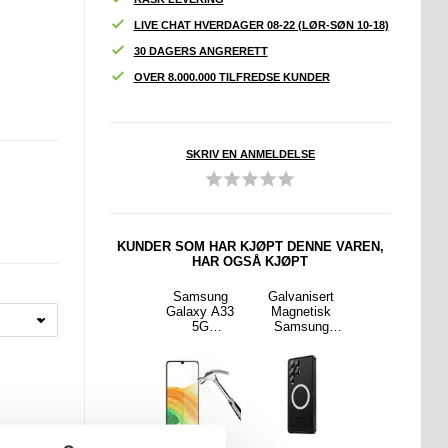
LIVE CHAT HVERDAGER 08-22 (LØR-SØN 10-18)
30 DAGERS ANGRERETT
OVER 8.000.000 TILFREDSE KUNDER
SKRIV EN ANMELDELSE
KUNDER SOM HAR KJØPT DENNE VAREN,
HAR OGSÅ KJØPT
Cover
Samsung
Samsung
Galvanisert
E30
sung
Galaxy A52
Galaxy A33
Magnetisk
10000mAh
y S23
5G/A52s 5G
5G
Samsung
15W trådløs
E
Imak Arm
Beskyttelses
Galaxy S23
lading PD +
telses
Series TPU
glass - 9H,
Ultra 5G
QC 20W
- Svart
Skjermbeskyt
0.3mm -
Hybrid-deksel
magnetisk
nt
ter -
Gjennomsikti
- Svart
absorbert
Gjennomsikti
g
powerbank
g
ekstern
batteripakke
telefonlader -