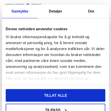
VARENUMMER:
4009156
Samtykke
Detaljer
Om
LAGERSTATUS:
PÅ LAGER.
LEVERINGSTID: 1-2 ARBEIDSDAGER
FRAKTINFO
Denne nettsiden anvender cookies
108,00
NOK
Vi bruker informasjonskapsler for å gi innhold og
FÅ 7 % RABATT MED CLUB TRENDY
BLI MEDLEM GRATIS
annonser et personlig preg, for å levere sosiale
SETT DET BILLIGERE?
mediefunksjoner og for å analysere trafikken vår. Vi deler
dessuten informasjon om hvordan du bruker nettstedet
vårt, med partnerne våre innen sosiale medier,
-
+
annonsering og analysearbeid, som kan kombinere den
med annen informasjon du har gjort tilgjengelig for dem,
KUN 3 IGJEN PÅ LAGER!!
eller som de har samlet inn gjennom din bruk av
tjenestene deres.
LIVE CHAT
LURER DU PÅ NOE? SPØR OSS!
TILLAT ALLE
Beskrivelse
TILPASS