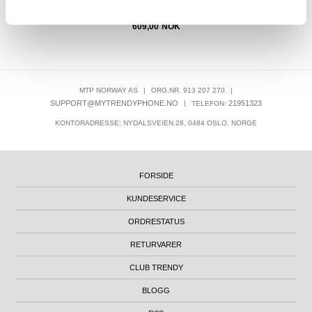
609,00
NOK
MTP NORWAY AS
|
ORG.NR. 913 207 270
|
SUPPORT@MYTRENDYPHONE.NO
|
21951323
TELEFON:
KONTORADRESSE: NYDALSVEIEN 28, 0484 OSLO, NORGE
FORSIDE
KUNDESERVICE
ORDRESTATUS
RETURVARER
CLUB TRENDY
BLOGG