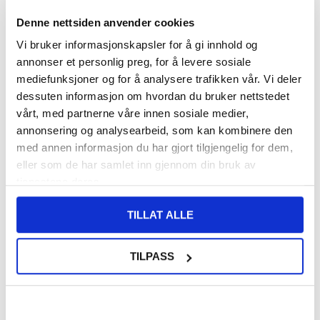
VARENUMMER:
4010480
Denne nettsiden anvender cookies
LAGERSTATUS:
PÅ LAGER.
LEVERINGSTID: 1-2 ARBEIDSDAGER
Vi bruker informasjonskapsler for å gi innhold og
FRAKTINFO
annonser et personlig preg, for å levere sosiale
mediefunksjoner og for å analysere trafikken vår. Vi deler
108,00
NOK
dessuten informasjon om hvordan du bruker nettstedet
vårt, med partnerne våre innen sosiale medier,
FÅ 7 % RABATT MED CLUB TRENDY
BLI MEDLEM GRATIS
annonsering og analysearbeid, som kan kombinere den
SETT DET BILLIGERE?
med annen informasjon du har gjort tilgjengelig for dem,
eller som de har samlet inn gjennom din bruk av
Velg en farge
tjenestene deres.
TILLAT ALLE
-
+
TILPASS
LIVE CHAT
LURER DU PÅ NOE? SPØR OSS!