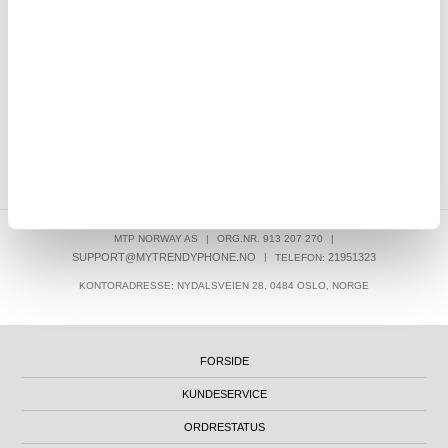
SKRIV EN ANMELDELSE
KUNDER SOM HAR KJØPT DENNE VAREN, HAR OGSÅ KJØPT
MTP NORWAY AS
|
ORG.NR. 913 207 270
|
SUPPORT@MYTRENDYPHONE.NO
|
21951323
TELEFON:
KONTORADRESSE: NYDALSVEIEN 28, 0484 OSLO, NORGE
FORSIDE
KUNDESERVICE
ORDRESTATUS