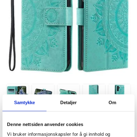
Samtykke
Detaljer
Om
VARENUMMER:
4010042
Denne nettsiden anvender cookies
LAGERSTATUS:
PÅ LAGER.
LEVERINGSTID: 1-2 ARBEIDSDAGER
FRAKTINFO
Vi bruker informasjonskapsler for å gi innhold og