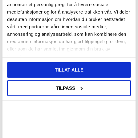
annonser et personlig preg, for å levere sosiale
mediefunksjoner og for å analysere trafikken vår. Vi deler
140,00
NOK
dessuten informasjon om hvordan du bruker nettstedet
FÅ 7 % RABATT MED CLUB TRENDY
BLI MEDLEM GRATIS
vårt, med partnerne våre innen sosiale medier,
annonsering og analysearbeid, som kan kombinere den
SETT DET BILLIGERE?
med annen informasjon du har gjort tilgjengelig for dem,
eller som de har samlet inn gjennom din bruk av
Velg en farge
tjenestene deres.
TILLAT ALLE
-
+
TILPASS
LIVE CHAT
LURER DU PÅ NOE? SPØR OSS!
Beskrivelse
Mandala Series Lommebok-deksel til Samsung Galaxy A36