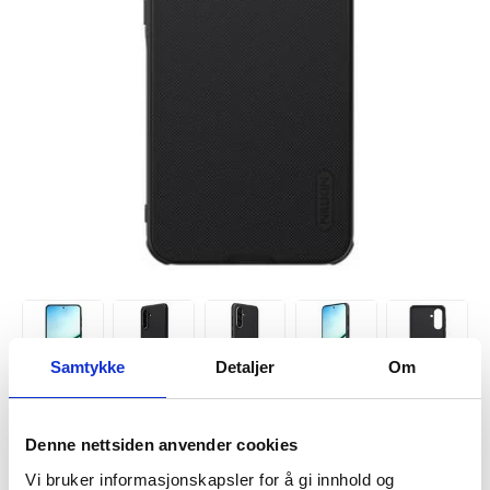
Samtykke
Detaljer
Om
VARENUMMER:
4009988
Denne nettsiden anvender cookies
PÅ
FORVENTET LEVERINGSTID: 20-25
LAGERSTATUS:
FJERNLAGER.
DAGER
Vi bruker informasjonskapsler for å gi innhold og
FRAKTINFO