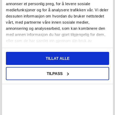
annonser et personlig preg, for å levere sosiale
mediefunksjoner og for å analysere trafikken vår. Vi deler
155,00
NOK
dessuten informasjon om hvordan du bruker nettstedet
vårt, med partnerne våre innen sosiale medier,
FÅ 7 % RABATT MED CLUB TRENDY
BLI MEDLEM GRATIS
annonsering og analysearbeid, som kan kombinere den
SETT DET BILLIGERE?
med annen informasjon du har gjort tilgjengelig for dem,
eller som de har samlet inn gjennom din bruk av
Velg en farge
tjenestene deres.
TILLAT ALLE
-
+
TILPASS
LIVE CHAT
LURER DU PÅ NOE? SPØR OSS!
Beskrivelse
Nillkin Super Frosted Shield Pro Hybrid-deksel til Samsung