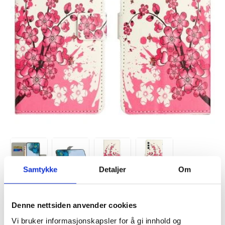
Samtykke
Detaljer
Om
VARENUMMER:
4010496
BESTILT FRA
FORVENTET PÅ LAGER:
Denne nettsiden anvender cookies
LAGERSTATUS:
LEVERANDØR.
24.8.2026
Vi bruker informasjonskapsler for å gi innhold og
FRAKTINFO