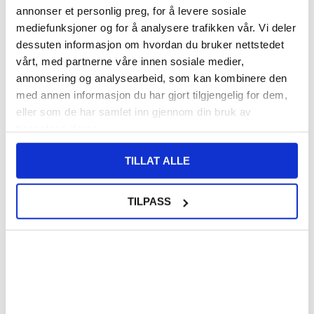
annonser et personlig preg, for å levere sosiale
mediefunksjoner og for å analysere trafikken vår. Vi deler
140,00
NOK
dessuten informasjon om hvordan du bruker nettstedet
vårt, med partnerne våre innen sosiale medier,
FÅ 7 % RABATT MED CLUB TRENDY
BLI MEDLEM GRATIS
annonsering og analysearbeid, som kan kombinere den
SETT DET BILLIGERE?
med annen informasjon du har gjort tilgjengelig for dem,
eller som de har samlet inn gjennom din bruk av
Velg en farge
tjenestene deres.
TILLAT ALLE
-
+
TILPASS
LIVE CHAT
LURER DU PÅ NOE? SPØR OSS!
Beskrivelse
Style Series Lommebok-deksel til Samsung Galaxy A36