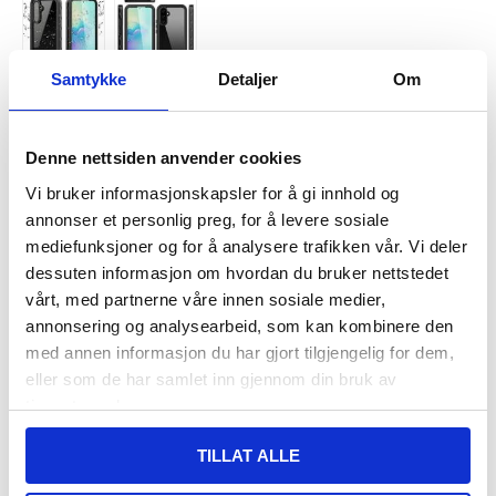
Samtykke
Detaljer
Om
VARENUMMER:
4003854
LAGERSTATUS:
PÅ LAGER.
LEVERINGSTID: 1-2 ARBEIDSDAGER
Denne nettsiden anvender cookies
FRAKTINFO
Vi bruker informasjonskapsler for å gi innhold og
annonser et personlig preg, for å levere sosiale
FØR
249,00
mediefunksjoner og for å analysere trafikken vår. Vi deler
218,00
NOK
dessuten informasjon om hvordan du bruker nettstedet
DU SPARER
31,00
NOK
vårt, med partnerne våre innen sosiale medier,
SETT DET BILLIGERE?
annonsering og analysearbeid, som kan kombinere den
med annen informasjon du har gjort tilgjengelig for dem,
eller som de har samlet inn gjennom din bruk av
-
+
tjenestene deres.
KUN 2 IGJEN PÅ LAGER!!
TILLAT ALLE