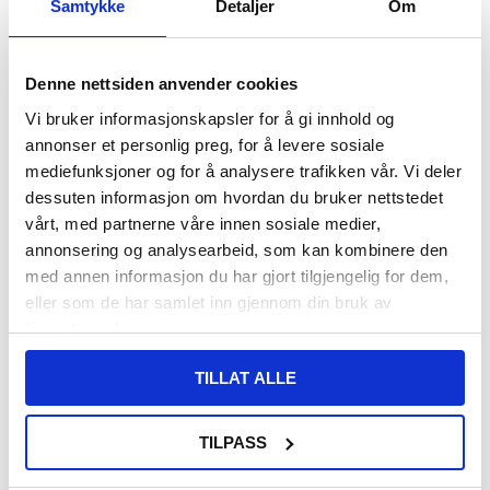
Samtykke
Detaljer
Om
FØR
108,00
93,00
NOK
Denne nettsiden anvender cookies
DU SPARER
15,00
NOK
Vi bruker informasjonskapsler for å gi innhold og
SETT DET BILLIGERE?
annonser et personlig preg, for å levere sosiale
mediefunksjoner og for å analysere trafikken vår. Vi deler
dessuten informasjon om hvordan du bruker nettstedet
-
+
vårt, med partnerne våre innen sosiale medier,
annonsering og analysearbeid, som kan kombinere den
KUN 2 IGJEN PÅ LAGER!!
med annen informasjon du har gjort tilgjengelig for dem,
eller som de har samlet inn gjennom din bruk av
LIVE CHAT
LURER DU PÅ NOE? SPØR OSS!
tjenestene deres.
TILLAT ALLE
Beskrivelse
TILPASS
Kamera Linse Beskyttelse Herdet Glass til Samsung Galaxy
A55 - 2 Stk.