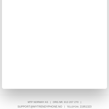
108,00
NOK
iktig
Samsung Galaxy A55 Full Cover Beskyttelsesglass - Svart
Kant
108,00
NOK
MTP NORWAY AS
|
ORG.NR. 913 207 270
|
SUPPORT@MYTRENDYPHONE.NO
|
21951323
TELEFON: