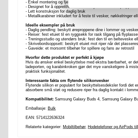
- Enkel montering og fjerning uten å blokkere tilgangen til ladep
- Designet for å opprettholde full funksjonalitet av øreproppves
- Lett konstruksjon for daglig bruk
- Metallkarabiner inkludert for å feste til vesker, nøkkelringer el
Ideelle eksempler på bruk
- Daglig pendling: beskytt øreproppene dine i lommer og veske
- Reiser: fest etuiet til en ryggsekk for rask tilgang på flyplass
- Treningsstudio og utendørs bruk: fest den til en belteveske el
- Skrivebordsoppsett: beskytt etuiet mot riper når det plasseres
- Gaveide: et morsomt tilbehør for spillere og fans av retrostil
Hvorfor dette produktet er perfekt å kjøpe
Hvis du ønsker enkel beskyttelse med ekstra bærbarhet, er dette
ladeporten, og karabinkroken gjør det mye vanskeligere å mist
praktisk funksjonalitet.
Interessante fakta om flytende silikonvesker
Flytende silikon er populært for beskyttelsesdeksler fordi det er
absorbere små støt og redusere riper fra daglig kontakt i lomm
Kompatibilitet:
Samsung Galaxy Buds 4, Samsung Galaxy Bu
Emballasje:
Bulk
EAN: 5714122636324
Relaterte kategorier:
Mobiltilbehør
,
Hodetelefoner og AirPods ti