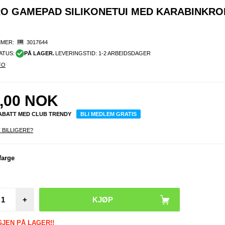
O GAMEPAD SILIKONETUI MED KARABINKROK
MER:
3017644
ATUS:
PÅ LAGER.
LEVERINGSTID: 1-2 ARBEIDSDAGER
FO
,00
NOK
RABATT MED CLUB TRENDY
BLI MEDLEM GRATIS
 BILLIGERE?
Sam
Galax
farge
Korth
Lomme
ske -
+
GJEN PÅ LAGER!!