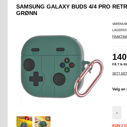
SAMSUNG GALAXY BUDS 4/4 PRO RETR
GRØNN
VARENUM
LAGERST
FRAKTIN
140
FÅ 7 % 
SETT DET
Velg en 
-
KUN 2 I