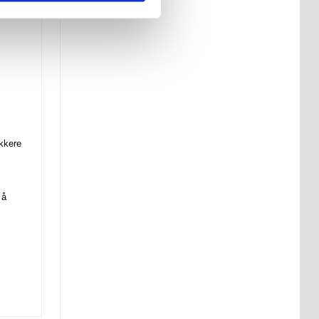
okkere
 å