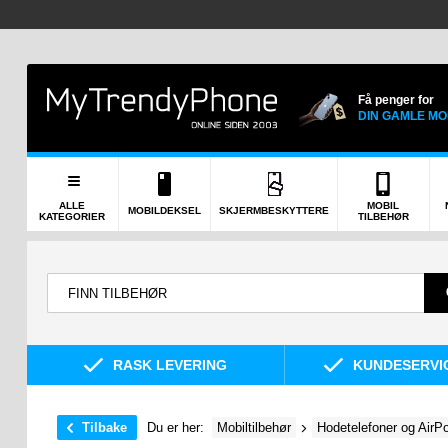
Få penger for
DIN GAMLE MO
ALLE
MOBIL
MOBILDEKSEL
SKJERMBESKYTTERE
KATEGORIER
TILBEHØR
RASK LEVERING
KUNDESERVIC
Tilbake
Du er her:
Mobiltilbehør
Hodetelefoner og AirPo