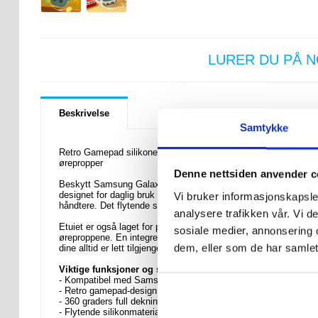
LURER DU PÅ 
Beskrivelse
Samtykke
Retro Gamepad silikonetui med karabinkrok for Samsung Galaxy
ørepropper
Denne nettsiden anvender c
Beskytt Samsung Galaxy Buds 4 og Galaxy Buds 4 Pro med et mor
designet for daglig bruk og gir 360 graders beskyttelse mot riper
Vi bruker informasjonskapsler
håndtere. Det flytende silikonmaterialet føles mykt i hånden og 
analysere trafikken vår. Vi 
Etuiet er også laget for praktisk bruk i hverdagen. Det er enkelt 
sosiale medier, annonsering 
øreproppene. En integrert karabinkrok i metall gjør det enkelt å
dem, eller som de har samlet
dine alltid er lett tilgjengelige uansett hvor du går.
Viktige funksjoner og spesifikasjoner
- Kompatibel med Samsung Galaxy Buds 4, Galaxy Buds 4 Pr
- Retro gamepad-design for et lekent, iøynefallende utseende
- 360 graders full dekning for å beskytte mot riper og hverdage
- Flytende silikonmateriale for holdbar beskyttelse og forbedret