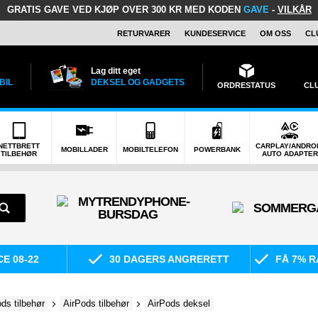
GRATIS GAVE
VED KJØP OVER 300 KR MED KODEN
GAVE
-
VILKÅR
RETURVARER
KUNDESERVICE
OM OSS
CL
Lag ditt eget
BIL
DEKSEL OG GADGETS
ORDRESTATUS
CL
NETTBRETT
CARPLAY/ANDRO
MOBILLADER
MOBILTELEFON
POWERBANK
TILBEHØR
AUTO ADAPTER
E 08-22
30 DAGERS ANGRERETT
FÅ 7% R
ds tilbehør
AirPods tilbehør
AirPods deksel