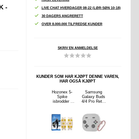
 -
LIVE CHAT HVERDAGER 08-22 (LØR-SØN 10-18)
30 DAGERS ANGRERETT
OVER 8.000.000 TILFREDSE KUNDER
SKRIV EN ANMELDELSE
KUNDER SOM HAR KJØPT DENNE VAREN,
HAR OGSÅ KJØPT
sung
Xiaomi Redmi
Hozonex 5-
Samsung
AS-08
y S26
Note 15 Pro+
Spike
Galaxy Buds
Røykfjernend
older
5G/Poco M8
isbrodder -
4/4 Pro Retro
e askebeger
bokve
Pro Rugged
sklisikre
Gamepad
med
 Svart
TPU-deksel -
brodder til
silikonetui
luftrenser -
Svart
sko
med
hvit
karabinkrok -
grå