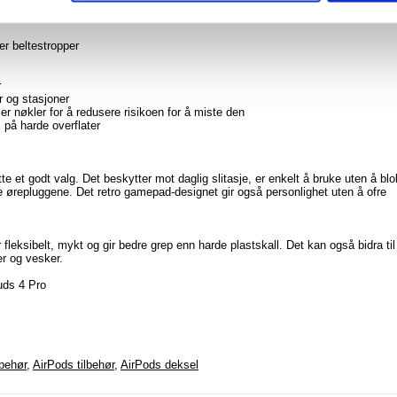
orten
ken
ler beltestropper
r
er og stasjoner
ler nøkler for å redusere risikoen for å miste den
 på harde overflater
 et godt valg. Det beskytter mot daglig slitasje, er enkelt å bruke uten å bl
e ørepluggene. Det retro gamepad-designet gir også personlighet uten å ofre
 fleksibelt, mykt og gir bedre grep enn harde plastskall. Det kan også bidra til
er og vesker.
ds 4 Pro
lbehør
,
AirPods tilbehør
,
AirPods deksel