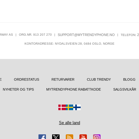
RWAY AS
|
ORG.NR. 913 207 270
|
SUPPORT@MYTRENDYPHONE.NO
|
2
TELEFON:
KONTORADRESSE: NYDALSVEIEN 28, 0484 OSLO, NORGE
E
ORDRESTATUS
RETURVARER
CLUB TRENDY
BLOGG
NYHETER OG TIPS
MYTRENDYPHONE RABATTKODE
SALGSVILKÅR
Se alle land