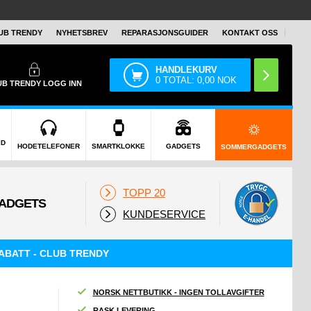
UB TRENDY
NYHETSBREV
REPARASJONSGUIDER
KONTAKT OSS
HANDLEKURV
0
TOTAL:
0,00
NOK
UB TRENDY
LOGG INN
ID
HODETELEFONER
SMARTKLOKKE
GADGETS
SOMMERGADGETS
TOPP 20
KUNDESERVICE
ABATT - CLUB TRENDY
NORSK NETTBUTIKK - INGEN TOLLAVGIFTER
RASK LEVERING