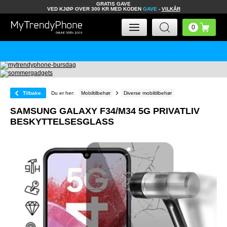
GRATIS GAVE
VED KJØP OVER 300 KR MED KODEN
GAVE
-
VILKÅR
Tilbake
Du er her:
Mobiltilbehør
Diverse mobiltilbehør
SAMSUNG GALAXY F34/M34 5G PRIVATLIV
BESKYTTELSESGLASS