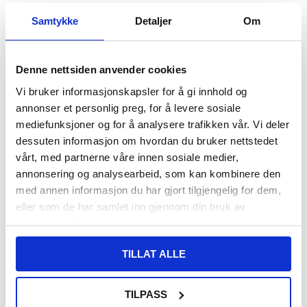
LAGERSTATUS:
PÅ LAGER.
LEVERINGSTID: 1-2 ARBEIDSDAGER
Samtykke
Detaljer
Om
FRAKTINFO
Denne nettsiden anvender cookies
FØR
108,00
8,00
NOK
Vi bruker informasjonskapsler for å gi innhold og
DU SPARER
100,00
NOK
annonser et personlig preg, for å levere sosiale
SETT DET BILLIGERE?
mediefunksjoner og for å analysere trafikken vår. Vi deler
dessuten informasjon om hvordan du bruker nettstedet
vårt, med partnerne våre innen sosiale medier,
-
+
annonsering og analysearbeid, som kan kombinere den
med annen informasjon du har gjort tilgjengelig for dem,
KUN 3 IGJEN PÅ LAGER!!
eller som de har samlet inn gjennom din bruk av
tjenestene deres.
LIVE CHAT
LURER DU PÅ NOE? SPØR OSS!
TILLAT ALLE
Beskrivelse
TILPASS