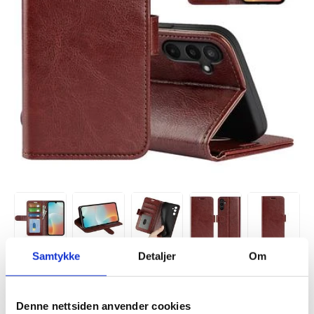
Samtykke
Detaljer
Om
VARENUMMER:
4011328
PÅ
FORVENTET LEVERINGSTID: 20-25
LAGERSTATUS:
FJERNLAGER.
DAGER
Denne nettsiden anvender cookies
FRAKTINFO