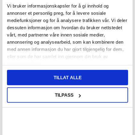
Vi bruker informasjonskapsler for å gi innhold og
annonser et personlig preg, for å levere sosiale
155,00
NOK
mediefunksjoner og for å analysere trafikken vår. Vi deler
FÅ 7 % RABATT MED CLUB TRENDY
BLI MEDLEM GRATIS
dessuten informasjon om hvordan du bruker nettstedet
vårt, med partnerne våre innen sosiale medier,
SETT DET BILLIGERE?
annonsering og analysearbeid, som kan kombinere den
med annen informasjon du har gjort tilgjengelig for dem,
Storm Blue
eller som de har samlet inn gjennom din bruk av
tjenestene deres.
-
+
TILLAT ALLE
TILPASS
LIVE CHAT
LURER DU PÅ NOE? SPØR OSS!
Beskrivelse
Lommebok-deksel med Magnetisk Lukning for Samsung Galaxy