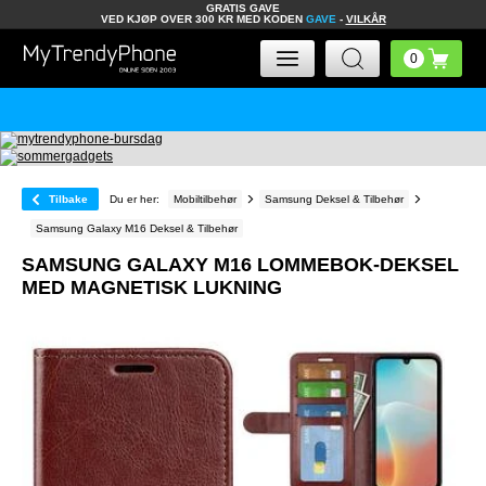
GRATIS GAVE
VED KJØP OVER 300 KR MED KODEN
GAVE
-
VILKÅR
Tilbake
Du er her:
Mobiltilbehør
Samsung Deksel & Tilbehør
Samsung Galaxy M16 Deksel & Tilbehør
SAMSUNG GALAXY M16 LOMMEBOK-DEKSEL
MED MAGNETISK LUKNING