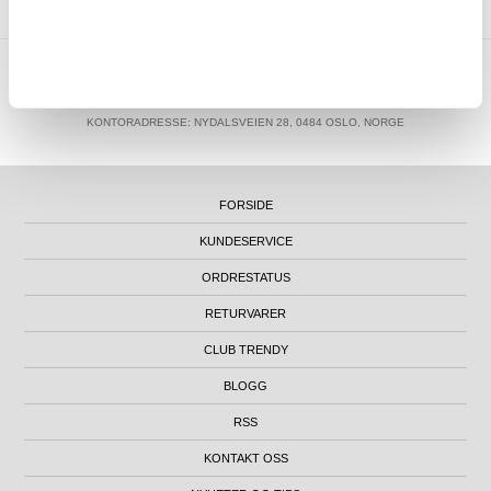
MTP NORWAY AS
|
ORG.NR. 913 207 270
|
SUPPORT@MYTRENDYPHONE.NO
|
21951323
TELEFON:
KONTORADRESSE: NYDALSVEIEN 28, 0484 OSLO, NORGE
FORSIDE
KUNDESERVICE
ORDRESTATUS
RETURVARER
CLUB TRENDY
BLOGG
RSS
KONTAKT OSS