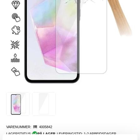
VARENUMMER:
4005842
LAGERSTATUS:
PÅ LAGER.
LEVERINGSTID: 1-2 ARBEIDSDAGER