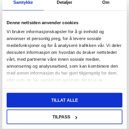
FRAKTINFO
Samtykke
Detaljer
Om
FØR
108,00
8,00
NOK
Denne nettsiden anvender cookies
Vi bruker informasjonskapsler for å gi innhold og
DU SPARER
100,00
NOK
annonser et personlig preg, for å levere sosiale
SETT DET BILLIGERE?
mediefunksjoner og for å analysere trafikken vår. Vi deler
dessuten informasjon om hvordan du bruker nettstedet
vårt, med partnerne våre innen sosiale medier,
-
+
annonsering og analysearbeid, som kan kombinere den
med annen informasjon du har gjort tilgjengelig for dem,
KUN 3 IGJEN PÅ LAGER!!
eller som de har samlet inn gjennom din bruk av
tjenestene deres.
LIVE CHAT
LURER DU PÅ NOE? SPØR OSS!
TILLAT ALLE
Beskrivelse
TILPASS
Skjermbeskyttere til Samsung Galaxy M35 - 9H, 0.3mm