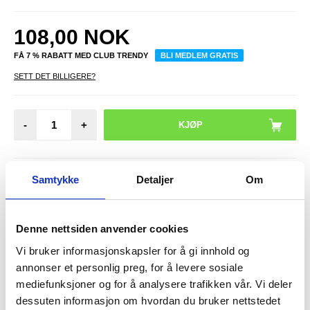
108,00
NOK
FÅ 7 % RABATT MED CLUB TRENDY
BLI MEDLEM GRATIS
SETT DET BILLIGERE?
-
+
LIVE CHAT
LURER DU PÅ NOE? SPØR OSS!
Samtykke
Detaljer
Om
Anmeldelser
Denne nettsiden anvender cookies
Beskrivelse
Vi bruker informasjonskapsler for å gi innhold og
Skjermbeskytter i Herdet Glass til Samsung Galaxy S20 Ultra -
annonser et personlig preg, for å levere sosiale
9H, 0.3mm
mediefunksjoner og for å analysere trafikken vår. Vi deler
Beskytt skjermen til din Samsung Galaxy S20 Ultra mot riper med
denne skjermbeskytteren.
dessuten informasjon om hvordan du bruker nettstedet