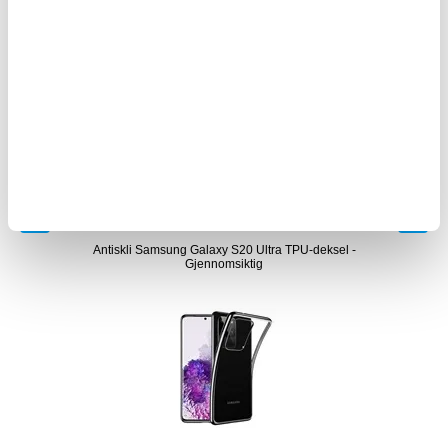
108,00
NOK
 - Klar
Antiskli Samsung Galaxy S20 Ultra TPU-deksel -
Sa
Gjennomsiktig