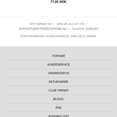
77,00
NOK
MTP NORWAY AS
|
ORG.NR. 913 207 270
|
SUPPORT@MYTRENDYPHONE.NO
|
21951323
TELEFON:
KONTORADRESSE: NYDALSVEIEN 28, 0484 OSLO, NORGE
FORSIDE
KUNDESERVICE
ORDRESTATUS
RETURVARER
CLUB TRENDY
BLOGG
RSS
KONTAKT OSS