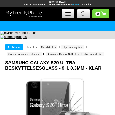
GRATIS GAVE
VED KJØP OVER 300 KR MED KODEN
GAVE
-
VILKÅR
Tilbake
Du er her:
Mobiltilbehør
Skjermbeskyttere
Samsung skjermbeskyttere
Samsung Galaxy S20 Ultra 5G skjermbeskytter
SAMSUNG GALAXY S20 ULTRA
BESKYTTELSESGLASS - 9H, 0.3MM - KLAR