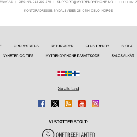
RWAY AS
|
ORG.NR. 913 207 270
|
SUPPORT@MYTRENDYPHONE.NO
|
2
TELEFON:
KONTORADRESSE: NYDALSVEIEN 28, 0484 OSLO, NORGE
E
ORDRESTATUS
RETURVARER
CLUB TRENDY
BLOGG
NYHETER OG TIPS
MYTRENDYPHONE RABATTKODE
SALGSVILKÅR
Se alle land
VI STØTTER STOLT: