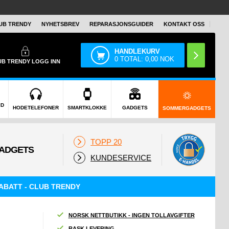
UB TRENDY
NYHETSBREV
REPARASJONSGUIDER
KONTAKT OSS
HANDLEKURV
0
TOTAL:
0,00
NOK
UB TRENDY
LOGG INN
ID
HODETELEFONER
SMARTKLOKKE
GADGETS
SOMMERGADGETS
TOPP 20
KUNDESERVICE
ABATT - CLUB TRENDY
NORSK NETTBUTIKK - INGEN TOLLAVGIFTER
RASK LEVERING