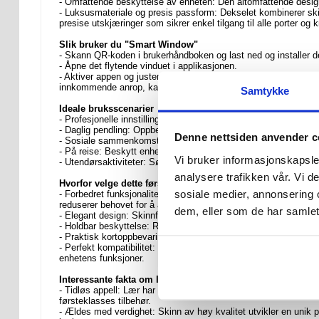
- Omfattende beskyttelse av enheten: Den altomfattende design
- Luksusmateriale og presis passform: Dekselet kombinerer ski
presise utskjæringer som sikrer enkel tilgang til alle porter og 
Slik bruker du "Smart Window"
- Skann QR-koden i brukerhåndboken og last ned og installer de
- Åpne det flytende vinduet i applikasjonen.
- Aktiver appen og juster telefonens NFC-posisjon med aktiverin
innkommende anrop, kan du skyve på smartvinduet for å besvar
Samtykke
Ideale bruksscenarier
- Profesjonelle innstillinger: Oppretthold et polert og profesjo
- Daglig pendling: Oppbevar og få tilgang til transportkort eller
Denne nettsiden anvender c
- Sosiale sammenkomster: Håndter anrop og varsler uten å måtte
- På reise: Beskytt enheten din mot potensielle skader på reisen,
Vi bruker informasjonskapsler
- Utendørsaktiviteter: Sørg for at telefonen er sikker og tilgje
analysere trafikken vår. Vi 
Hvorfor velge dette førsteklasses flippdekselet i lær?
sosiale medier, annonsering 
- Forbedret funksjonalitet: Det smarte visningsvinduet og funk
reduserer behovet for å åpne dekselet for grunnleggende intera
dem, eller som de har samlet
- Elegant design: Skinnfinishen gir enheten din et luksuriøst preg
- Holdbar beskyttelse: Robuste materialer og omfattende deknin
- Praktisk kortoppbevaring: Det integrerte kortsporet eliminerer
- Perfekt kompatibilitet: Etuiet er spesialdesignet for Samsung 
enhetens funksjoner.
Interessante fakta om læretuier
- Tidløs appell: Lær har blitt brukt i århundrer på grunn av sin 
førsteklasses tilbehør.
- Ældes med verdighet: Skinn av høy kvalitet utvikler en unik p