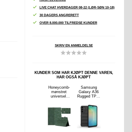
LIVE CHAT HVERDAGER 08-22 (LØR-SØN 10-18)
30 DAGERS ANGRERETT
OVER 8.000.000 TILFREDSE KUNDER
SKRIV EN ANMELDELSE
KUNDER SOM HAR KJØPT DENNE VAREN,
HAR OGSÅ KJØPT
sung
Samsung
Honeycomb-
Samsung
Samsung
y S24+
Galaxy S24
mønstret
Galaxy A36
Galaxy S25+
 Clear
Smart Clear
universelt
Rugged TPU-
Smart Clear
ip-etui
View Flip-etui
nettbrettvesk
deksel - Svart
View Flip-etui
rtspor
med kortspor
e med
med kortspor
kortspor - 10"