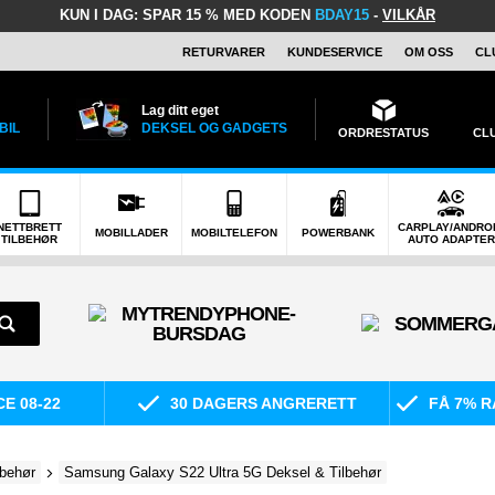
KUN I DAG:
SPAR 15 % MED KODEN
BDAY15
-
VILKÅR
RETURVARER
KUNDESERVICE
OM OSS
CL
Lag ditt eget
BIL
DEKSEL OG GADGETS
ORDRESTATUS
CL
NETTBRETT
CARPLAY/ANDRO
MOBILLADER
MOBILTELEFON
POWERBANK
TILBEHØR
AUTO ADAPTER
E 08-22
30 DAGERS ANGRERETT
FÅ 7% R
behør
Samsung Galaxy S22 Ultra 5G Deksel & Tilbehør