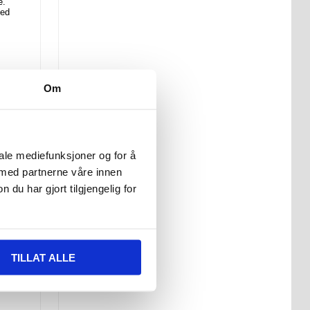
e.
med
Om
t.
iale mediefunksjoner og for å
 med partnerne våre innen
u har gjort tilgjengelig for
m
er.
kke.
lle
TILLAT ALLE