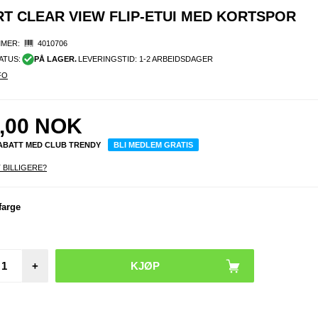
T CLEAR VIEW FLIP-ETUI MED KORTSPOR
MER:
4010706
ATUS:
PÅ LAGER.
LEVERINGSTID: 1-2 ARBEIDSDAGER
FO
,00
NOK
RABATT MED CLUB TRENDY
BLI MEDLEM GRATIS
 BILLIGERE?
farge
Sam
Galax
Smart
View Fl
med ko
+