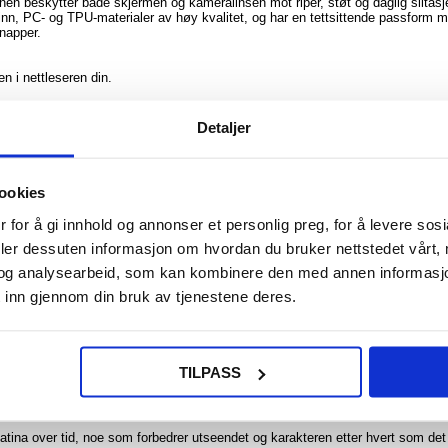
en beskytter både skjermen og kameralinsen mot riper, støt og daglig slitasj
nn, PC- og TPU-materialer av høy kvalitet, og har en tettsittende passform 
knapper.
n i nettleseren din.
gspunktet på telefondekselet. Aktiveringen er fullført. Når det kommer et
e eller avvise det.
Detaljer
nelt utseende under møter og forretningsoppdrag med etuiets sofistikerte design.
 ID-kort i det innebygde kortsporet, noe som forenkler de daglige rutinene.
ookies
 holde enheten i hånden hele tiden, slik at du kan holde deg diskret tilkoble
 samtidig som du har viktige kort lett tilgjengelig.
 for å gi innhold og annonser et personlig preg, for å levere sos
ngelig under ulike utendørsaktiviteter, med ekstra beskyttelse mot vær og vind.
deler dessuten informasjon om hvordan du bruker nettstedet vårt,
og analysearbeid, som kan kombinere den med annen informasjon d
sjonene for flippfri samtalehåndtering gir en sømløs brukeropplevelse, noe so
ksjoner.
 inn gjennom din bruk av tjenestene deres.
 som gjør at den skiller seg ut og utfyller din personlige stil.
g sikrer at din Samsung Galaxy S22 Ultra 5G forblir beskyttet mot daglige far
 behovet for en separat lommebok, slik at du har alt du trenger i én elegant pa
Galaxy S22 Ultra 5G og garanterer perfekt passform og full funksjonalitet for a
TILPASS
holdbarhet og klassiske estetikk, noe som gjør det til et populært valg for
atina over tid, noe som forbedrer utseendet og karakteren etter hvert som det