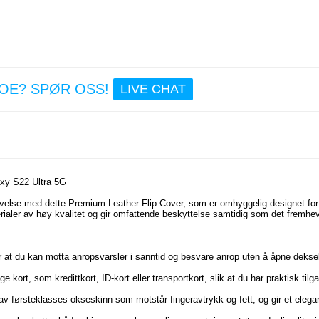
234,0
Sam
Galax
Ultra
NOE? SPØR OSS!
Clear
LIVE CHAT
Flip-e
kort
234,0
xy S22 Ultra 5G
velse med dette Premium Leather Flip Cover, som er omhyggelig designet for
terialer av høy kvalitet og gir omfattende beskyttelse samtidig som det fremhe
jør at du kan motta anropsvarsler i sanntid og besvare anrop uten å åpne deksel
e kort, som kredittkort, ID-kort eller transportkort, slik at du har praktisk tilga
 av førsteklasses okseskinn som motstår fingeravtrykk og fett, og gir et elega