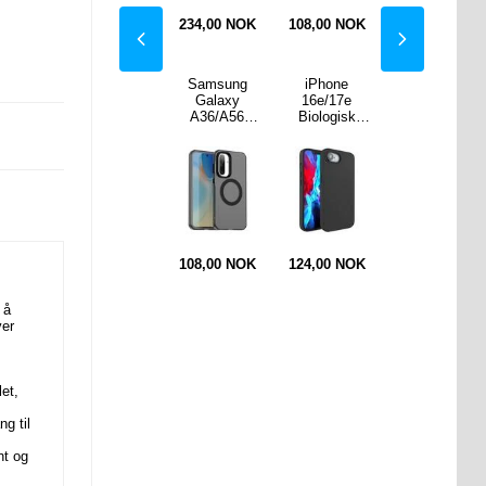
0
NOK
234,00
NOK
234,00
NOK
108,00
NOK
218,00
NOK
sung
Samsung
Samsung
iPhone
Samsung
y S24
Galaxy S23+
Galaxy
16e/17e
Galaxy S25
 Smart
Smart Clear
A36/A56
Biologisk
Smart Clear
 View
View Flip-etui
UltraGuard
Nedbrytbart
View Flip-etui
tui med
med kortspor
Matte
Deksel -
med kortspor
spor
MagSafe-
Svart
deksel - Svart
0
NOK
234,00
NOK
108,00
NOK
124,00
NOK
218,00
NOK
 å
ver
et,
ng til
nt og