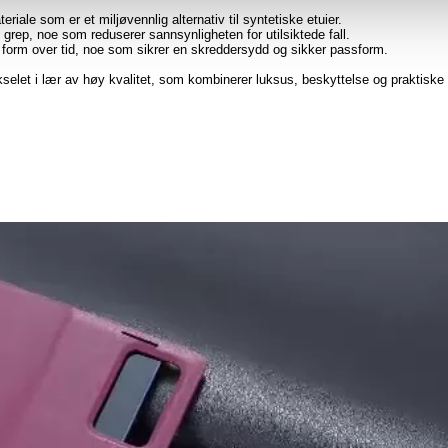
eriale som er et miljøvennlig alternativ til syntetiske etuier.
t grep, noe som reduserer sannsynligheten for utilsiktede fall.
 form over tid, noe som sikrer en skreddersydd og sikker passform.
elet i lær av høy kvalitet, som kombinerer luksus, beskyttelse og praktiske