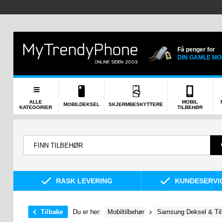
Få penger for
DIN GAMLE MO
ALLE
MOBIL
MOBILDEKSEL
SKJERMBESKYTTERE
KATEGORIER
TILBEHØR
RASK LEVERING
KUNDESERVIC
Tilbake
Du er her:
Mobiltilbehør
Samsung Deksel & Til