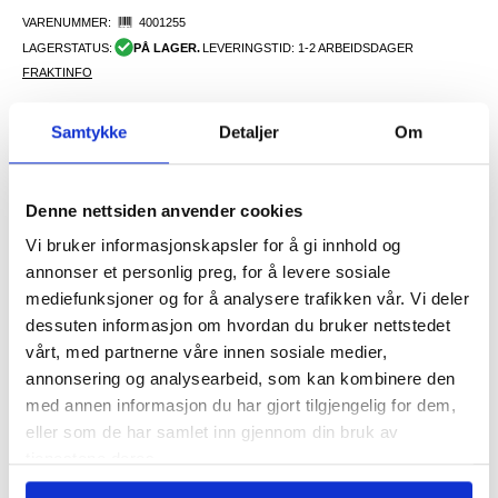
VARENUMMER:
4001255
LAGERSTATUS:
PÅ LAGER.
LEVERINGSTID: 1-2 ARBEIDSDAGER
FRAKTINFO
Samtykke
Detaljer
Om
108,00
NOK
FÅ 7 % RABATT MED CLUB TRENDY
BLI MEDLEM GRATIS
Denne nettsiden anvender cookies
SETT DET BILLIGERE?
Vi bruker informasjonskapsler for å gi innhold og
annonser et personlig preg, for å levere sosiale
-
+
mediefunksjoner og for å analysere trafikken vår. Vi deler
dessuten informasjon om hvordan du bruker nettstedet
vårt, med partnerne våre innen sosiale medier,
LIVE CHAT
annonsering og analysearbeid, som kan kombinere den
LURER DU PÅ NOE? SPØR OSS!
med annen informasjon du har gjort tilgjengelig for dem,
eller som de har samlet inn gjennom din bruk av
tjenestene deres.
Beskrivelse