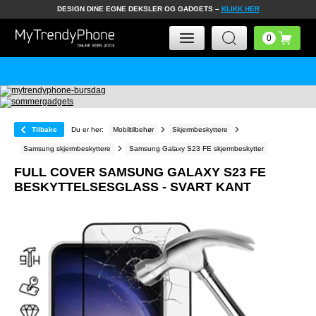
DESIGN DINE EGNE DEKSLER OG GADGETS –
KLIKK HER
Tilbake
Du er her:
Mobiltilbehør
Skjermbeskyttere
Samsung skjermbeskyttere
Samsung Galaxy S23 FE skjermbeskytter
FULL COVER SAMSUNG GALAXY S23 FE
BESKYTTELSESGLASS - SVART KANT