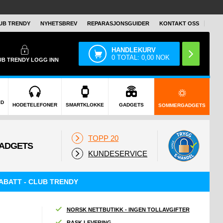
UB TRENDY
NYHETSBREV
REPARASJONSGUIDER
KONTAKT OSS
HANDLEKURV
0
TOTAL:
0,00
NOK
UB TRENDY
LOGG INN
ID
HODETELEFONER
SMARTKLOKKE
GADGETS
SOMMERGADGETS
TOPP 20
KUNDESERVICE
ABATT - CLUB TRENDY
NORSK NETTBUTIKK - INGEN TOLLAVGIFTER
RASK LEVERING