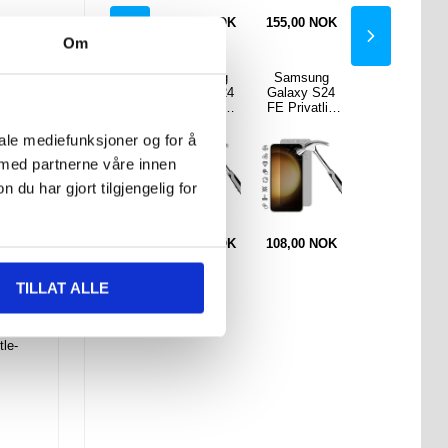
NOK
155,00
NOK
108,00
NOK
155,00
NOK
108,00
NOK
Om
sung
Samsung
Samsung
Samsung
Essensielt
y S24
Galaxy S24
Galaxy S24
Galaxy S24
bilsett -
iquid
FE Imak UX-
FE Full Cover
FE Privatliv
dobbel USB-
ndeksel
5 TPU-deksel
Beskyttelses
Beskyttelses
lader og
Safe-
-
glass - Svart
glass
magnetisk
iale mediefunksjoner og for å
ibel -
Gjennomsikti
Kant
telefonholder
 med partnerne våre innen
rød
g
u har gjort tilgjengelig for
0
NOK
108,00
NOK
108,00
NOK
108,00
NOK
140,00
NOK
TILLAT ALLE
tle-