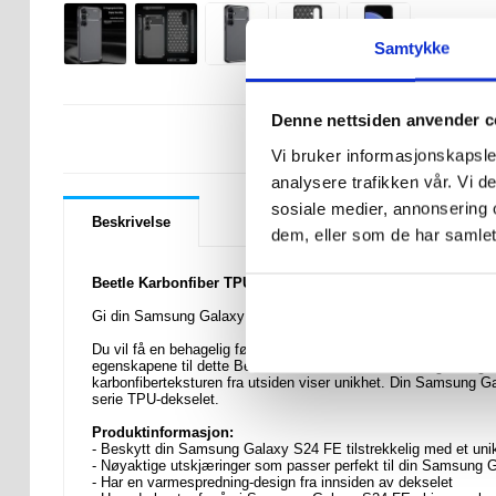
Samtykke
Denne nettsiden anvender c
LURER DU PÅ 
Vi bruker informasjonskapsler
analysere trafikken vår. Vi 
sosiale medier, annonsering 
Beskrivelse
dem, eller som de har samlet
Beetle Karbonfiber TPU Deksel til Samsung Galaxy S24 FE
Gi din Samsung Galaxy S24 FE riktig beskyttelse med dette sti
Du vil få en behagelig følelse i hendene, og du vil også redde
egenskapene til dette Beetle-serie TPU-dekselet er regulering
karbonfiberteksturen fra utsiden viser unikhet. Din Samsung Ga
serie TPU-dekselet.
Produktinformasjon:
- Beskytt din Samsung Galaxy S24 FE tilstrekkelig med et unik
- Nøyaktige utskjæringer som passer perfekt til din Samsung
- Har en varmespredning-design fra innsiden av dekselet