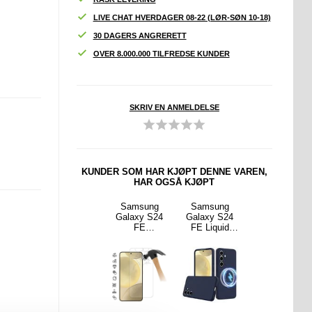
LIVE CHAT HVERDAGER 08-22 (LØR-SØN 10-18)
30 DAGERS ANGRERETT
OVER 8.000.000 TILFREDSE KUNDER
SKRIV EN ANMELDELSE
KUNDER SOM HAR KJØPT DENNE VAREN,
HAR OGSÅ KJØPT
rotect
Samsung
Samsung
Samsung
Samsung
versal
Galaxy S24
Galaxy S24
Galaxy S24
Galaxy S24
nholder
FE 360
FE
FE Liquid
FE
vart
Beskyttelse
Beskyttelses
Silikondeksel
Skjermbeskyt
Deksel -
glass - Case
- MagSafe-
ter -
Svart / Klar
Friendly -
kompatibel -
Gjennomsikti
Gjennomsikti
Mørkeblå
g
g