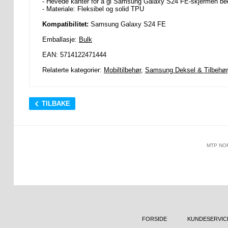
- Hevede kanter for å gi Samsung Galaxy S24 FE-skjermen be
- Materiale: Fleksibel og solid TPU
Kompatibilitet:
Samsung Galaxy S24 FE
Emballasje:
Bulk
EAN: 5714122471444
Relaterte kategorier:
Mobiltilbehør
,
Samsung Deksel & Tilbehør
TILBAKE
MTP NO
FORSIDE
KUNDESERVIC