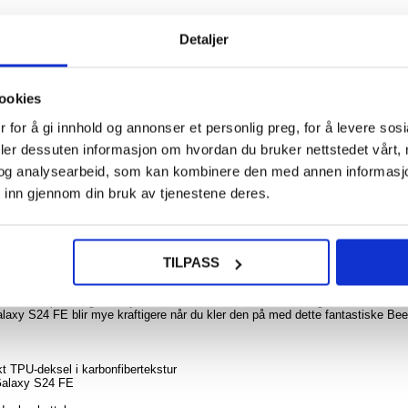
93,00
Detaljer
Sam
Galax
ookies
FE L
NOE? SPØR OSS!
Siliko
LIVE CHAT
- Mag
 for å gi innhold og annonser et personlig preg, for å levere sos
kompat
deler dessuten informasjon om hvordan du bruker nettstedet vårt,
Vin
og analysearbeid, som kan kombinere den med annen informasjon d
 inn gjennom din bruk av tjenestene deres.
155,0
liserte Beetle-serien TPU-deksel.
TILPASS
 Samsung Galaxy S24 FE fra riper, støt og daglig skade. En av de viktigste
 av varmespredningsfunksjonen inne i dekselet, mens den elegante
laxy S24 FE blir mye kraftigere når du kler den på med dette fantastiske Bee
t TPU-deksel i karbonfibertekstur
 Galaxy S24 FE