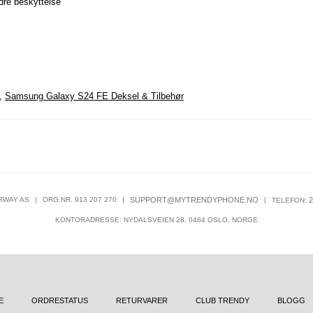
dre beskyttelse
,
Samsung Galaxy S24 FE Deksel & Tilbehør
RWAY AS
|
ORG.NR. 913 207 270
|
SUPPORT@MYTRENDYPHONE.NO
|
2
TELEFON:
KONTORADRESSE: NYDALSVEIEN 28, 0484 OSLO, NORGE
E
ORDRESTATUS
RETURVARER
CLUB TRENDY
BLOGG