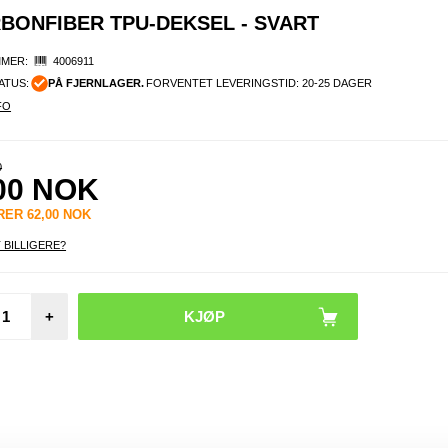
BONFIBER TPU-DEKSEL - SVART
MER:
4006911
ATUS:
PÅ FJERNLAGER.
FORVENTET LEVERINGSTID: 20-25 DAGER
FO
0
00
NOK
ARER
62,00
NOK
 BILLIGERE?
Tech-P
Z1 Uni
+
telefo
- s