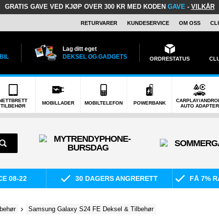
GRATIS GAVE
VED KJØP OVER 300 KR MED KODEN
GAVE
-
VILKÅR
RETURVARER
KUNDESERVICE
OM OSS
CL
Lag ditt eget
BIL
DEKSEL OG GADGETS
ORDRESTATUS
CL
NETTBRETT
CARPLAY/ANDRO
MOBILLADER
MOBILTELEFON
POWERBANK
TILBEHØR
AUTO ADAPTER
E 08-22
30 DAGERS ANGRERETT
FÅ 7% R
behør
Samsung Galaxy S24 FE Deksel & Tilbehør