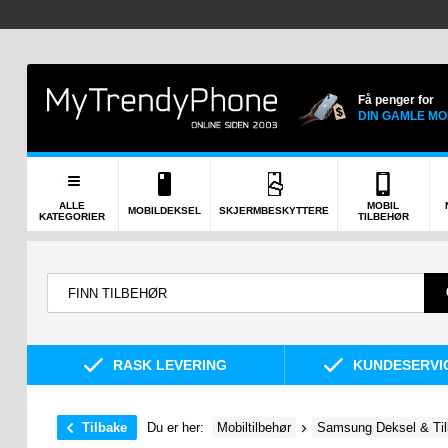
Få penger for
DIN GAMLE MO
ALLE
MOBIL
MOBILDEKSEL
SKJERMBESKYTTERE
KATEGORIER
TILBEHØR
RASK LEVERING
KUNDESERVIC
Tilbake
Du er her:
Mobiltilbehør
Samsung Deksel & Til