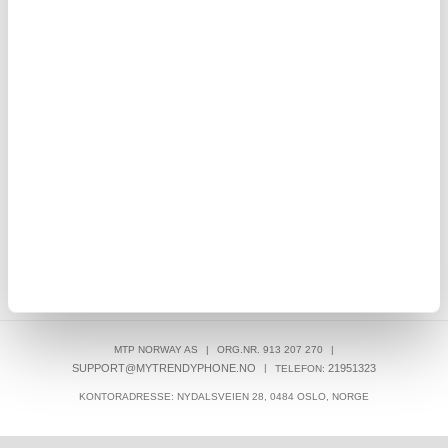
RASK LEVERING
LIVE CHAT HVERDAGER 08-22 (LØR-SØN 10-18)
30 DAGERS ANGRERETT
OVER 8.000.000 TILFREDSE KUNDER
SKRIV EN ANMELDELSE
KUNDER SOM HAR KJØPT DENNE VAREN, HAR OGSÅ KJØPT
MTP NORWAY AS
|
ORG.NR. 913 207 270
|
SUPPORT@MYTRENDYPHONE.NO
|
21951323
TELEFON:
KONTORADRESSE: NYDALSVEIEN 28, 0484 OSLO, NORGE