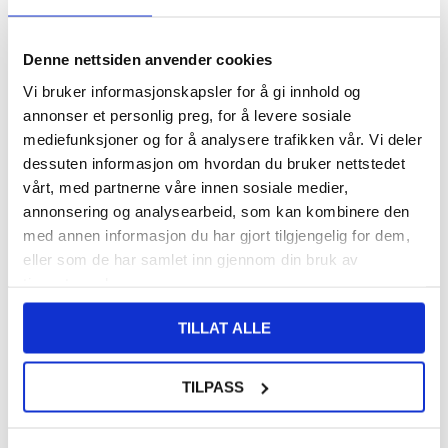
Denne nettsiden anvender cookies
Vi bruker informasjonskapsler for å gi innhold og
VARENUMMER:
4009613
annonser et personlig preg, for å levere sosiale
LAGERSTATUS:
PÅ LAGER.
LEVERINGSTID: 1-2 ARBEIDSDAGER
mediefunksjoner og for å analysere trafikken vår. Vi deler
FRAKTINFO
dessuten informasjon om hvordan du bruker nettstedet
vårt, med partnerne våre innen sosiale medier,
annonsering og analysearbeid, som kan kombinere den
155,00
NOK
med annen informasjon du har gjort tilgjengelig for dem,
FÅ 7 % RABATT MED CLUB TRENDY
BLI MEDLEM GRATIS
eller som de har samlet inn gjennom din bruk av
SETT DET BILLIGERE?
tjenestene deres.
TILLAT ALLE
Velg en farge
TILPASS
-
+