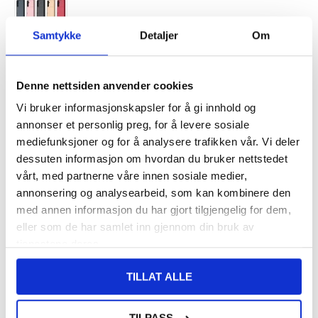
Samtykke
Detaljer
Om
VARENUMMER:
4007434
Denne nettsiden anvender cookies
BESTILT FRA
FORVENTET PÅ LAGER:
LAGERSTATUS:
LEVERANDØR.
26.8.2026
Vi bruker informasjonskapsler for å gi innhold og
FRAKTINFO
annonser et personlig preg, for å levere sosiale
mediefunksjoner og for å analysere trafikken vår. Vi deler
124,00
NOK
dessuten informasjon om hvordan du bruker nettstedet
vårt, med partnerne våre innen sosiale medier,
FÅ 7 % RABATT MED CLUB TRENDY
BLI MEDLEM GRATIS
annonsering og analysearbeid, som kan kombinere den
SETT DET BILLIGERE?
med annen informasjon du har gjort tilgjengelig for dem,
eller som de har samlet inn gjennom din bruk av
Velg en farge
tjenestene deres.
TILLAT ALLE
-
+
TILPASS