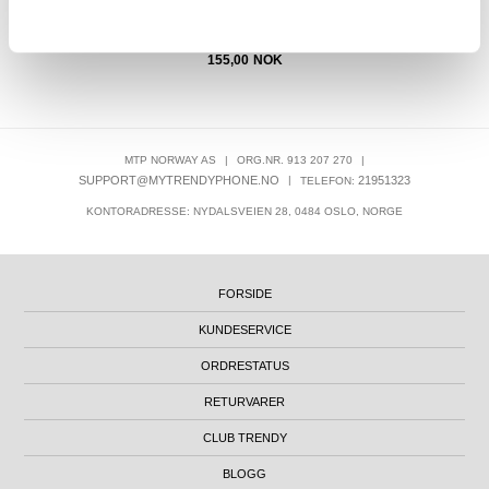
155,00
NOK
MTP NORWAY AS
|
ORG.NR. 913 207 270
|
SUPPORT@MYTRENDYPHONE.NO
|
21951323
TELEFON:
KONTORADRESSE: NYDALSVEIEN 28, 0484 OSLO, NORGE
FORSIDE
KUNDESERVICE
ORDRESTATUS
RETURVARER
CLUB TRENDY
BLOGG