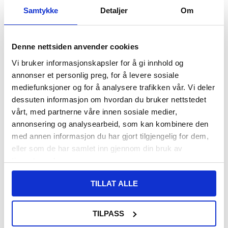
Samtykke
Detaljer
Om
VARENUMMER:
4006931
LAGERSTATUS:
PÅ LAGER.
LEVERINGSTID: 1-2 ARBEIDSDAGER
FRAKTINFO
Denne nettsiden anvender cookies
Vi bruker informasjonskapsler for å gi innhold og
108,00
NOK
annonser et personlig preg, for å levere sosiale
FÅ 7 % RABATT MED CLUB TRENDY
BLI MEDLEM GRATIS
mediefunksjoner og for å analysere trafikken vår. Vi deler
dessuten informasjon om hvordan du bruker nettstedet
SETT DET BILLIGERE?
vårt, med partnerne våre innen sosiale medier,
annonsering og analysearbeid, som kan kombinere den
-
+
med annen informasjon du har gjort tilgjengelig for dem,
eller som de har samlet inn gjennom din bruk av
KUN 3 IGJEN PÅ LAGER!!
tjenestene deres.
TILLAT ALLE
LIVE CHAT
LURER DU PÅ NOE? SPØR OSS!
TILPASS
Beskrivelse