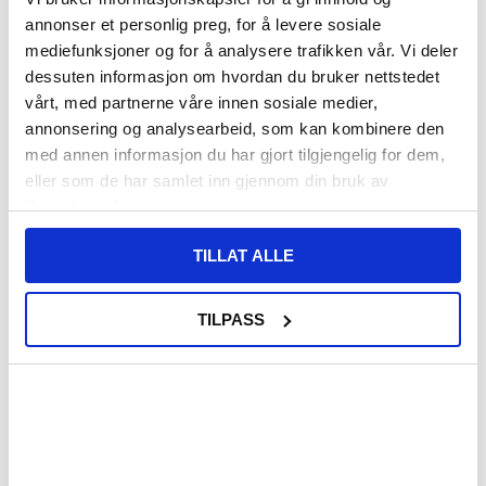
annonser et personlig preg, for å levere sosiale
VARENUMMER:
4002707
PÅ
FORVENTET LEVERINGSTID: 20-25
mediefunksjoner og for å analysere trafikken vår. Vi deler
LAGERSTATUS:
FJERNLAGER.
DAGER
dessuten informasjon om hvordan du bruker nettstedet
FRAKTINFO
vårt, med partnerne våre innen sosiale medier,
annonsering og analysearbeid, som kan kombinere den
155,00
NOK
med annen informasjon du har gjort tilgjengelig for dem,
eller som de har samlet inn gjennom din bruk av
FÅ 7 % RABATT MED CLUB TRENDY
BLI MEDLEM GRATIS
tjenestene deres.
SETT DET BILLIGERE?
TILLAT ALLE
Velg en farge
TILPASS
-
+
LIVE CHAT
LURER DU PÅ NOE? SPØR OSS!