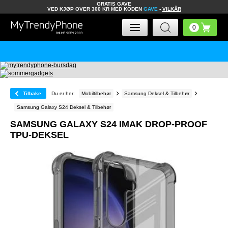
GRATIS GAVE
VED KJØP OVER 300 KR MED KODEN
GAVE
-
VILKÅR
Tilbake
Du er her:
Mobiltilbehør
Samsung Deksel & Tilbehør
Samsung Galaxy S24 Deksel & Tilbehør
SAMSUNG GALAXY S24 IMAK DROP-PROOF
TPU-DEKSEL