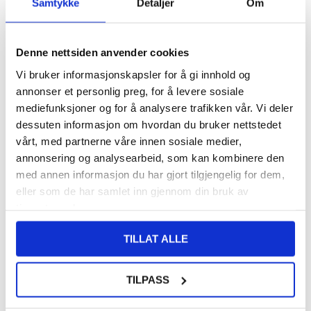
Samtykke
Detaljer
Om
140,00
NOK
Denne nettsiden anvender cookies
FÅ 7 % RABATT MED CLUB TRENDY
BLI MEDLEM GRATIS
Vi bruker informasjonskapsler for å gi innhold og
SETT DET BILLIGERE?
annonser et personlig preg, for å levere sosiale
mediefunksjoner og for å analysere trafikken vår. Vi deler
Velg en farge
dessuten informasjon om hvordan du bruker nettstedet
vårt, med partnerne våre innen sosiale medier,
annonsering og analysearbeid, som kan kombinere den
med annen informasjon du har gjort tilgjengelig for dem,
-
+
eller som de har samlet inn gjennom din bruk av
tjenestene deres.
LIVE CHAT
LURER DU PÅ NOE? SPØR OSS!
TILLAT ALLE
TILPASS
Beskrivelse
Retro Style Deksel med Lommebok til Samsung Galaxy S24