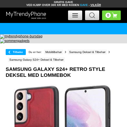
GRATIS GAVE
VED KJØP OVER 300 KR MED KODEN
GAVE
-
VILKÅR
Tilbake
Du er her:
Mobiltilbehør
Samsung Deksel & Tilbehør
Samsung Galaxy S24+ Deksel & Tilbehør
SAMSUNG GALAXY S24+ RETRO STYLE
DEKSEL MED LOMMEBOK