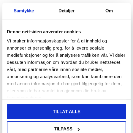
VARENUMMER:
4003324
Samtykke
Detaljer
Om
PÅ
FORVENTET LEVERINGSTID: 20-25
LAGERSTATUS:
FJERNLAGER.
DAGER
FRAKTINFO
Denne nettsiden anvender cookies
108,00
NOK
Vi bruker informasjonskapsler for å gi innhold og
annonser et personlig preg, for å levere sosiale
FÅ 7 % RABATT MED CLUB TRENDY
BLI MEDLEM GRATIS
mediefunksjoner og for å analysere trafikken vår. Vi deler
SETT DET BILLIGERE?
dessuten informasjon om hvordan du bruker nettstedet
vårt, med partnerne våre innen sosiale medier,
Velg en farge
annonsering og analysearbeid, som kan kombinere den
med annen informasjon du har gjort tilgjengelig for dem,
eller som de har samlet inn gjennom din bruk av
tjenestene deres.
-
+
TILLAT ALLE
LIVE CHAT
LURER DU PÅ NOE? SPØR OSS!
TILPASS