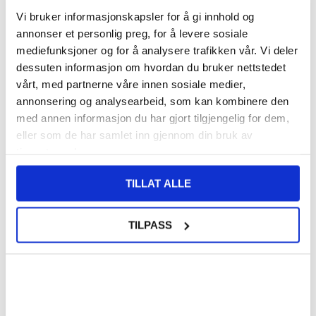
Vi bruker informasjonskapsler for å gi innhold og
VARENUMMER:
4002814
PÅ
FORVENTET LEVERINGSTID: 20-25
annonser et personlig preg, for å levere sosiale
LAGERSTATUS:
FJERNLAGER.
DAGER
mediefunksjoner og for å analysere trafikken vår. Vi deler
FRAKTINFO
dessuten informasjon om hvordan du bruker nettstedet
vårt, med partnerne våre innen sosiale medier,
124,00
NOK
annonsering og analysearbeid, som kan kombinere den
med annen informasjon du har gjort tilgjengelig for dem,
FÅ 7 % RABATT MED CLUB TRENDY
BLI MEDLEM GRATIS
eller som de har samlet inn gjennom din bruk av
SETT DET BILLIGERE?
tjenestene deres.
Velg en farge
TILLAT ALLE
TILPASS
-
+
LIVE CHAT
LURER DU PÅ NOE? SPØR OSS!