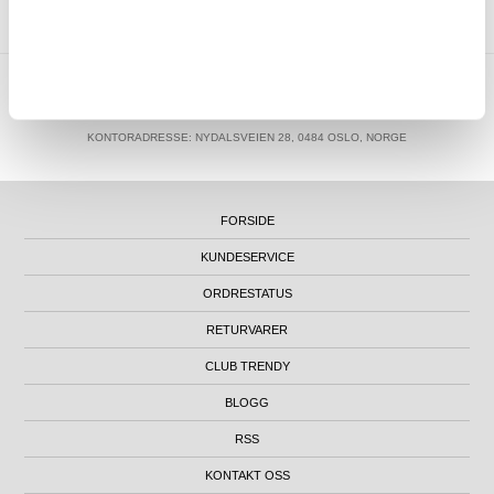
MTP NORWAY AS
|
ORG.NR. 913 207 270
|
SUPPORT@MYTRENDYPHONE.NO
|
21951323
TELEFON:
KONTORADRESSE: NYDALSVEIEN 28, 0484 OSLO, NORGE
FORSIDE
KUNDESERVICE
ORDRESTATUS
RETURVARER
CLUB TRENDY
BLOGG
RSS
KONTAKT OSS