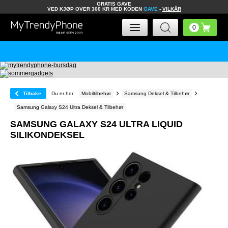
GRATIS GAVE
VED KJØP OVER 300 KR MED KODEN
GAVE
-
VILKÅR
Tilbake
Du er her:
Mobiltilbehør
Samsung Deksel & Tilbehør
Samsung Galaxy S24 Ultra Deksel & Tilbehør
SAMSUNG GALAXY S24 ULTRA LIQUID
SILIKONDEKSEL