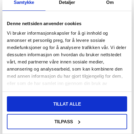
Samtykke
Detaljer
Om
140,00
NOK
Denne nettsiden anvender cookies
FÅ 7 % RABATT MED CLUB TRENDY
BLI MEDLEM GRATIS
Vi bruker informasjonskapsler for å gi innhold og
SETT DET BILLIGERE?
annonser et personlig preg, for å levere sosiale
mediefunksjoner og for å analysere trafikken vår. Vi deler
Velg en farge
dessuten informasjon om hvordan du bruker nettstedet
vårt, med partnerne våre innen sosiale medier,
annonsering og analysearbeid, som kan kombinere den
med annen informasjon du har gjort tilgjengelig for dem,
-
+
eller som de har samlet inn gjennom din bruk av
tjenestene deres.
LIVE CHAT
LURER DU PÅ NOE? SPØR OSS!
TILLAT ALLE
Beskrivelse
TILPASS
Vertikalt Flip-Deksel med Kortlomme til Samsung Galaxy S24