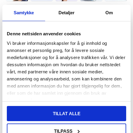
Samtykke
Detaljer
Om
Denne nettsiden anvender cookies
VARENUMMER:
4009139
Vi bruker informasjonskapsler for å gi innhold og
LAGERSTATUS:
PÅ LAGER.
LEVERINGSTID: 1-2 ARBEIDSDAGER
annonser et personlig preg, for å levere sosiale
FRAKTINFO
mediefunksjoner og for å analysere trafikken vår. Vi deler
dessuten informasjon om hvordan du bruker nettstedet
296,00
NOK
vårt, med partnerne våre innen sosiale medier,
annonsering og analysearbeid, som kan kombinere den
FÅ 7 % RABATT MED CLUB TRENDY
BLI MEDLEM GRATIS
med annen informasjon du har gjort tilgjengelig for dem,
SETT DET BILLIGERE?
eller som de har samlet inn gjennom din bruk av
tjenestene deres.
Velg en farge
TILLAT ALLE
-
+
TILPASS