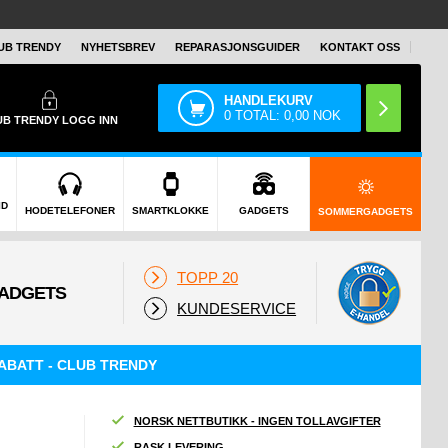
UB TRENDY
NYHETSBREV
REPARASJONSGUIDER
KONTAKT OSS
HANDLEKURV
0
TOTAL:
0,00
NOK
UB TRENDY
LOGG INN
ID
HODETELEFONER
SMARTKLOKKE
GADGETS
SOMMERGADGETS
TOPP 20
KUNDESERVICE
ABATT - CLUB TRENDY
NORSK NETTBUTIKK - INGEN TOLLAVGIFTER
RASK LEVERING