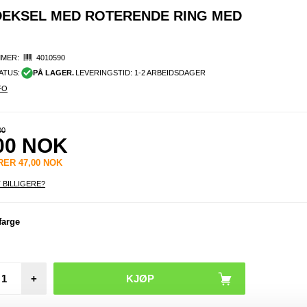
DEKSEL MED ROTERENDE RING MED
MER:
4010590
ATUS:
PÅ LAGER.
LEVERINGSTID: 1-2 ARBEIDSDAGER
FO
00
00
NOK
ARER
47,00
NOK
 BILLIGERE?
Garmi
3 
farge
Skjerm
ter - 
Gjenno
+