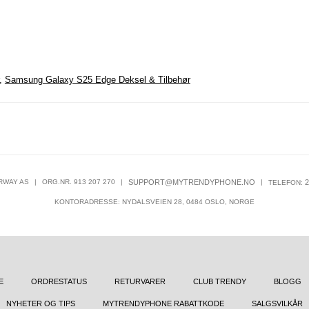
,
Samsung Galaxy S25 Edge Deksel & Tilbehør
RWAY AS
|
ORG.NR. 913 207 270
|
SUPPORT@MYTRENDYPHONE.NO
|
2
TELEFON:
KONTORADRESSE: NYDALSVEIEN 28, 0484 OSLO, NORGE
E
ORDRESTATUS
RETURVARER
CLUB TRENDY
BLOGG
NYHETER OG TIPS
MYTRENDYPHONE RABATTKODE
SALGSVILKÅR