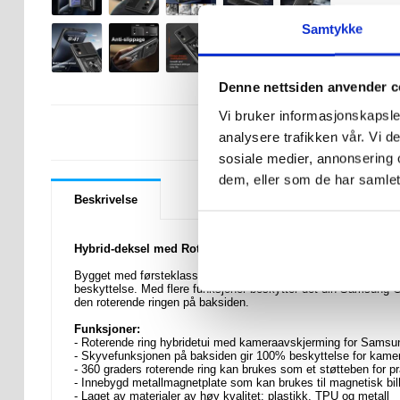
Samtykke
Denne nettsiden anvender c
Vi bruker informasjonskapsler
LURER DU PÅ 
analysere trafikken vår. Vi 
sosiale medier, annonsering 
dem, eller som de har samlet
Beskrivelse
Hybrid-deksel med Roterende Ring med Kameraskjold til
Bygget med førsteklasses plastikk, TPU og metallmaterialer, e
beskyttelse. Med flere funksjoner beskytter det din Samsung 
den roterende ringen på baksiden.
Funksjoner:
- Roterende ring hybridetui med kameraavskjerming for Sams
- Skyvefunksjonen på baksiden gir 100% beskyttelse for kame
- 360 graders roterende ring kan brukes som et støtteben for pr
- Innebygd metallmagnetplate som kan brukes til magnetisk bilh
- Laget av materialer av høy kvalitet: plastikk, TPU og metall