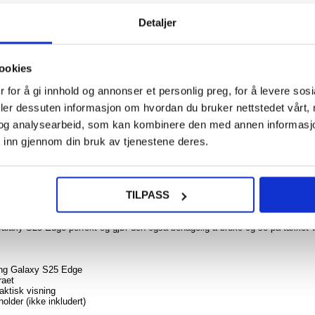
108
Detaljer
93,00
iPh
ookies
16e
Redp
 for å gi innhold og annonser et personlig preg, for å levere sos
FS 
NOE? SPØR OSS!
LIVE CHAT
deler dessuten informasjon om hvordan du bruker nettstedet vårt,
Vann
Deks
og analysearbeid, som kan kombinere den med annen informasjon d
Sv
 inn gjennom din bruk av tjenestene deres.
280
234,0
TILPASS
 Samsung Galaxy S25 Edge
r dette etuiet for Samsung Galaxy S25 Edge designet for å tåle tidens prøve 
Galaxy S25 Edge perfekt og gjør den også behagelig å bruke og se på takket
ung Galaxy S25 Edge
raet
aktisk visning
older (ikke inkludert)