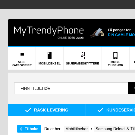
Få penger for
DIN GAMLE MO
ALLE
MOBIL
MOBILDEKSEL
SKJERMBESKYTTERE
KATEGORIER
TILBEHØR
RASK LEVERING
KUNDESERVIC
Tilbake
Du er her:
Mobiltilbehør
Samsung Deksel & Til