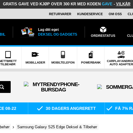
GRATIS GAVE
VED KJØP OVER 300 KR MED KODEN
GAVE
-
VILKÅR
RETURVARER
KUNDESERVICE
OM OSS
CL
Lag ditt eget
BIL
DEKSEL OG GADGETS
ORDRESTATUS
CL
NETTBRETT
CARPLAY/ANDRO
MOBILLADER
MOBILTELEFON
POWERBANK
TILBEHØR
AUTO ADAPTER
E 08-22
30 DAGERS ANGRERETT
FÅ 7% R
behør
Samsung Galaxy S25 Edge Deksel & Tilbehør