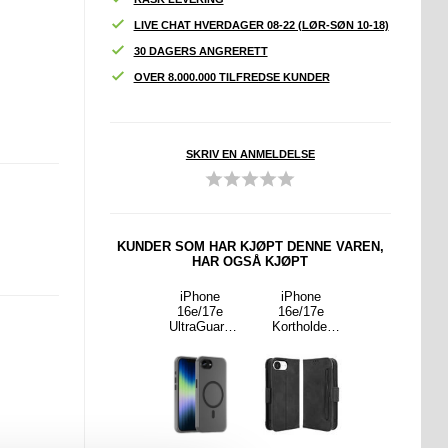
LIVE CHAT HVERDAGER 08-22 (LØR-SØN 10-18)
30 DAGERS ANGRERETT
OVER 8.000.000 TILFREDSE KUNDER
SKRIV EN ANMELDELSE
KUNDER SOM HAR KJØPT DENNE VAREN,
HAR OGSÅ KJØPT
n Venu
Samsung
iPhone
iPhone
Samsung
TPU
Galaxy S25
16e/17e
16e/17e
Galaxy S25
beskyt
Ultra Nillkin
UltraGuard
Kortholder
Ultra
45mm -
CamShield
Matte
Lommebokve
Kortholder
msikti
Pro Hybrid-
MagSafe-
ske - Svart
Lommebokve
g
deksel - Svart
deksel - Svart
ske - Svart