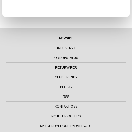
MTP NORWAY AS
|
ORG.NR. 913 207 270
|
SUPPORT@MYTRENDYPHONE.NO
|
21951323
TELEFON:
KONTORADRESSE: NYDALSVEIEN 28, 0484 OSLO, NORGE
FORSIDE
KUNDESERVICE
ORDRESTATUS
RETURVARER
CLUB TRENDY
BLOGG
RSS
KONTAKT OSS
NYHETER OG TIPS
MYTRENDYPHONE RABATTKODE