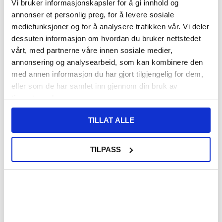
Vi bruker informasjonskapsler for å gi innhold og
VARENUMMER:
4010946
annonser et personlig preg, for å levere sosiale
PÅ
FORVENTET LEVERINGSTID: 20-25
LAGERSTATUS:
mediefunksjoner og for å analysere trafikken vår. Vi deler
FJERNLAGER.
DAGER
FRAKTINFO
dessuten informasjon om hvordan du bruker nettstedet
vårt, med partnerne våre innen sosiale medier,
annonsering og analysearbeid, som kan kombinere den
202,00
NOK
med annen informasjon du har gjort tilgjengelig for dem,
FÅ 7 % RABATT MED CLUB TRENDY
BLI MEDLEM GRATIS
eller som de har samlet inn gjennom din bruk av
tjenestene deres.
SETT DET BILLIGERE?
TILLAT ALLE
Velg en farge
TILPASS
-
+
LIVE CHAT
LURER DU PÅ NOE? SPØR OSS!