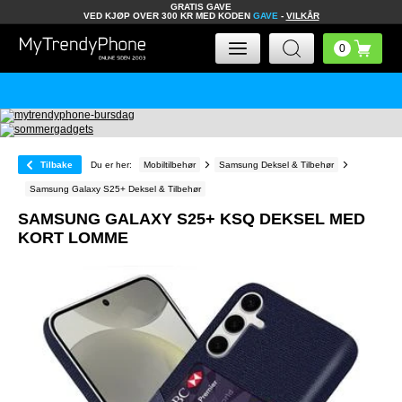
GRATIS GAVE
VED KJØP OVER 300 KR MED KODEN
GAVE
-
VILKÅR
Tilbake
Du er her:
Mobiltilbehør
Samsung Deksel & Tilbehør
Samsung Galaxy S25+ Deksel & Tilbehør
SAMSUNG GALAXY S25+ KSQ DEKSEL MED
KORT LOMME