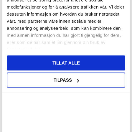
mediefunksjoner og for å analysere trafikken vår. Vi deler
140,00
NOK
dessuten informasjon om hvordan du bruker nettstedet
vårt, med partnerne våre innen sosiale medier,
FÅ 7 % RABATT MED CLUB TRENDY
BLI MEDLEM GRATIS
annonsering og analysearbeid, som kan kombinere den
SETT DET BILLIGERE?
med annen informasjon du har gjort tilgjengelig for dem,
eller som de har samlet inn gjennom din bruk av
Velg en farge
tjenestene deres.
TILLAT ALLE
-
+
TILPASS
KUN 1 IGJEN PÅ LAGER!!
LIVE CHAT
LURER DU PÅ NOE? SPØR OSS!
Beskrivelse