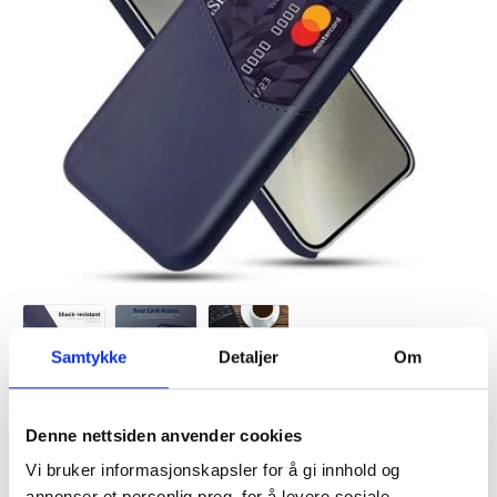
Samtykke
Detaljer
Om
VARENUMMER:
4008901
Denne nettsiden anvender cookies
LAGERSTATUS:
PÅ LAGER.
LEVERINGSTID: 1-2 ARBEIDSDAGER
Vi bruker informasjonskapsler for å gi innhold og
FRAKTINFO
annonser et personlig preg, for å levere sosiale