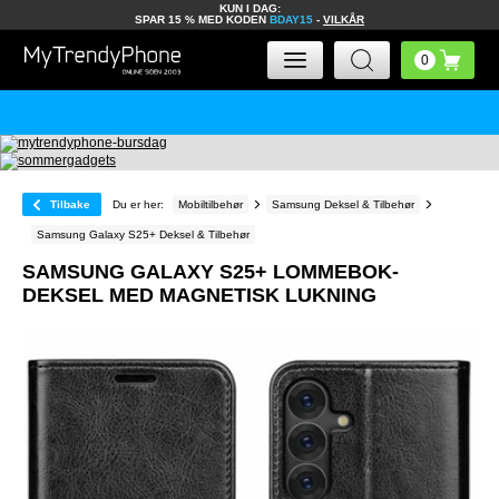
KUN I DAG:
SPAR 15 % MED KODEN
BDAY15
-
VILKÅR
Tilbake
Du er her:
Mobiltilbehør
Samsung Deksel & Tilbehør
Samsung Galaxy S25+ Deksel & Tilbehør
SAMSUNG GALAXY S25+ LOMMEBOK-
DEKSEL MED MAGNETISK LUKNING