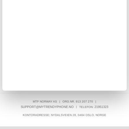
RASK LEVERING
LIVE CHAT HVERDAGER 08-22 (LØR-SØN 10-18)
30 DAGERS ANGRERETT
OVER 8.000.000 TILFREDSE KUNDER
SKRIV EN ANMELDELSE
KUNDER SOM HAR KJØPT DENNE VAREN, HAR OGSÅ KJØPT
MTP NORWAY AS
|
ORG.NR. 913 207 270
|
SUPPORT@MYTRENDYPHONE.NO
|
21951323
TELEFON:
KONTORADRESSE: NYDALSVEIEN 28, 0484 OSLO, NORGE