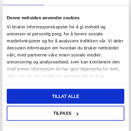
VARENUMMER:
4009119
PÅ
FORVENTET LEVERINGSTID: 20-25
LAGERSTATUS:
FJERNLAGER.
DAGER
Denne nettsiden anvender cookies
FRAKTINFO
Vi bruker informasjonskapsler for å gi innhold og
annonser et personlig preg, for å levere sosiale
140,00
NOK
mediefunksjoner og for å analysere trafikken vår. Vi deler
dessuten informasjon om hvordan du bruker nettstedet
FÅ 7 % RABATT MED CLUB TRENDY
BLI MEDLEM GRATIS
vårt, med partnerne våre innen sosiale medier,
SETT DET BILLIGERE?
annonsering og analysearbeid, som kan kombinere den
med annen informasjon du har gjort tilgjengelig for dem,
Velg en farge
eller som de har samlet inn gjennom din bruk av
tjenestene deres.
TILLAT ALLE
-
+
TILPASS
LIVE CHAT
LURER DU PÅ NOE? SPØR OSS!