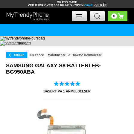
GRATIS GAVE
VED KJØP OVER 300 KR MED KODEN
GAVE
-
VILKÅR
Tilbake
Du er her:
Mobiltilbehør
Diverse mobiltilbehør
SAMSUNG GALAXY S8 BATTERI EB-
BG950ABA
BASERT PÅ
1
ANMELDELSER