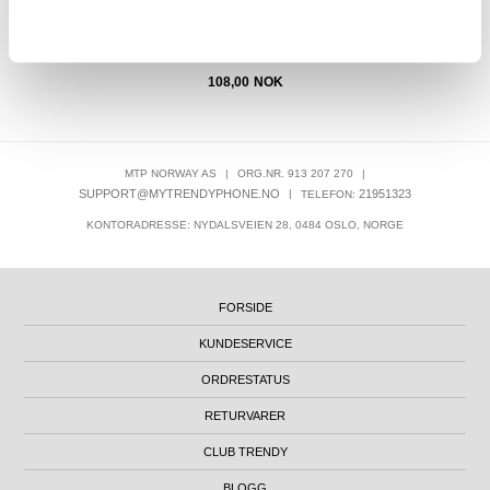
108,00
NOK
MTP NORWAY AS
|
ORG.NR. 913 207 270
|
SUPPORT@MYTRENDYPHONE.NO
|
21951323
TELEFON:
KONTORADRESSE: NYDALSVEIEN 28, 0484 OSLO, NORGE
FORSIDE
KUNDESERVICE
ORDRESTATUS
RETURVARER
CLUB TRENDY
BLOGG