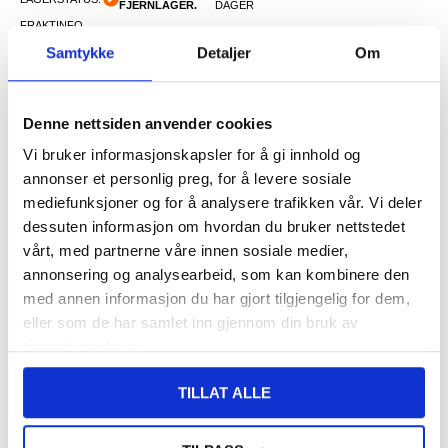
FJERNLAGER.
DAGER
FRAKTINFO
Samtykke
Detaljer
Om
328,00
NOK
Denne nettsiden anvender cookies
FÅ 7 % RABATT MED CLUB TRENDY
BLI MEDLEM GRATIS
Vi bruker informasjonskapsler for å gi innhold og
SETT DET BILLIGERE?
annonser et personlig preg, for å levere sosiale
mediefunksjoner og for å analysere trafikken vår. Vi deler
-
+
dessuten informasjon om hvordan du bruker nettstedet
vårt, med partnerne våre innen sosiale medier,
annonsering og analysearbeid, som kan kombinere den
med annen informasjon du har gjort tilgjengelig for dem,
LIVE CHAT
LURER DU PÅ NOE? SPØR OSS!
eller som de har samlet inn gjennom din bruk av
tjenestene deres.
Anmeldelser
Beskrivelse
TILLAT ALLE
Originalt Samsung Galaxy S8 Batteri EB-BG950ABA - 3000 mAh
- Li-Ion - 3.85V