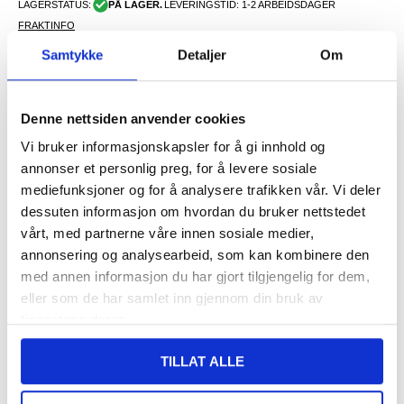
LAGERSTATUS:
PÅ LAGER.
LEVERINGSTID: 1-2 ARBEIDSDAGER
FRAKTINFO
Samtykke
Detaljer
Om
312,00
NOK
FÅ 7 % RABATT MED CLUB TRENDY
BLI MEDLEM GRATIS
Denne nettsiden anvender cookies
SETT DET BILLIGERE?
Vi bruker informasjonskapsler for å gi innhold og
annonser et personlig preg, for å levere sosiale
mediefunksjoner og for å analysere trafikken vår. Vi deler
-
+
dessuten informasjon om hvordan du bruker nettstedet
vårt, med partnerne våre innen sosiale medier,
KUN 1 IGJEN PÅ LAGER!!
annonsering og analysearbeid, som kan kombinere den
med annen informasjon du har gjort tilgjengelig for dem,
eller som de har samlet inn gjennom din bruk av
LIVE CHAT
LURER DU PÅ NOE? SPØR OSS!
tjenestene deres.
TILLAT ALLE
Beskrivelse
Etui med Bluetooth-tastatur til Samsung Galaxy Tab S9 -