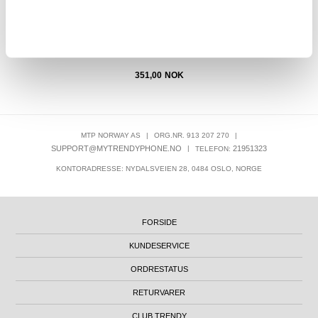
351,00
NOK
MTP NORWAY AS
|
ORG.NR. 913 207 270
|
SUPPORT@MYTRENDYPHONE.NO
|
21951323
TELEFON:
KONTORADRESSE: NYDALSVEIEN 28, 0484 OSLO, NORGE
FORSIDE
KUNDESERVICE
ORDRESTATUS
RETURVARER
CLUB TRENDY