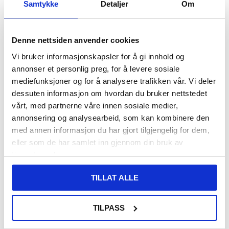
Samtykke
Detaljer
Om
155,00
NOK
Denne nettsiden anvender cookies
FÅ 7 % RABATT MED CLUB TRENDY
BLI MEDLEM GRATIS
Vi bruker informasjonskapsler for å gi innhold og
SETT DET BILLIGERE?
annonser et personlig preg, for å levere sosiale
mediefunksjoner og for å analysere trafikken vår. Vi deler
Velg en farge
dessuten informasjon om hvordan du bruker nettstedet
vårt, med partnerne våre innen sosiale medier,
annonsering og analysearbeid, som kan kombinere den
med annen informasjon du har gjort tilgjengelig for dem,
-
+
eller som de har samlet inn gjennom din bruk av
tjenestene deres.
LIVE CHAT
LURER DU PÅ NOE? SPØR OSS!
TILLAT ALLE
Beskrivelse
TILPASS
Stilig TPU-deksel med bølget kant til Samsung Galaxy Z Flip4