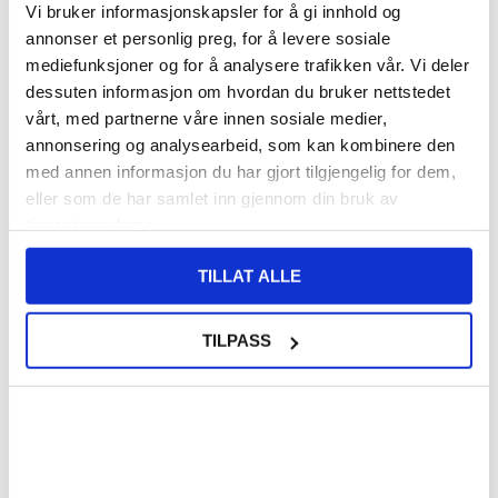
Vi bruker informasjonskapsler for å gi innhold og
annonser et personlig preg, for å levere sosiale
VARENUMMER:
4011242
mediefunksjoner og for å analysere trafikken vår. Vi deler
BESTILT FRA
FORVENTET PÅ LAGER:
LAGERSTATUS:
LEVERANDØR.
24.8.2026
dessuten informasjon om hvordan du bruker nettstedet
FRAKTINFO
vårt, med partnerne våre innen sosiale medier,
annonsering og analysearbeid, som kan kombinere den
med annen informasjon du har gjort tilgjengelig for dem,
155,00
NOK
eller som de har samlet inn gjennom din bruk av
FÅ 7 % RABATT MED CLUB TRENDY
BLI MEDLEM GRATIS
tjenestene deres.
SETT DET BILLIGERE?
TILLAT ALLE
Storm Blue
TILPASS
-
+
LIVE CHAT
LURER DU PÅ NOE? SPØR OSS!