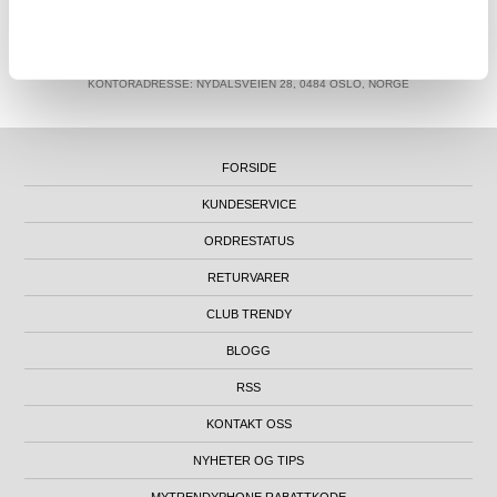
MTP NORWAY AS
|
ORG.NR. 913 207 270
|
SUPPORT@MYTRENDYPHONE.NO
|
21951323
TELEFON:
KONTORADRESSE: NYDALSVEIEN 28, 0484 OSLO, NORGE
FORSIDE
KUNDESERVICE
ORDRESTATUS
RETURVARER
CLUB TRENDY
BLOGG
RSS
KONTAKT OSS
NYHETER OG TIPS