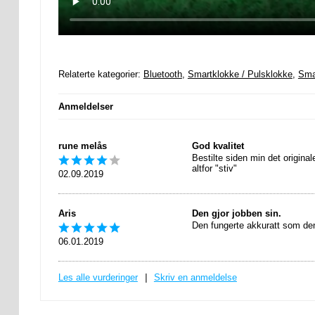
Relaterte kategorier:
Bluetooth
,
Smartklokke / Pulsklokke
,
Sma
Anmeldelser
rune melås
God kvalitet
Bestilte siden min det origina
altfor "stiv"
02.09.2019
Aris
Den gjor jobben sin.
Den fungerte akkuratt som den 
06.01.2019
Les alle vurderinger
|
Skriv en anmeldelse