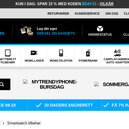
KUN I DAG:
SPAR 15 % MED KODEN
BDAY15
-
VILKÅR
RETURVARER
KUNDESERVICE
OM OSS
CL
Lag ditt eget
BIL
DEKSEL OG GADGETS
ORDRESTATUS
CL
NETTBRETT
CARPLAY/ANDRO
MOBILLADER
MOBILTELEFON
POWERBANK
TILBEHØR
AUTO ADAPTER
E 08-22
30 DAGERS ANGRERETT
FÅ 7% R
Smartwatch tilbehør