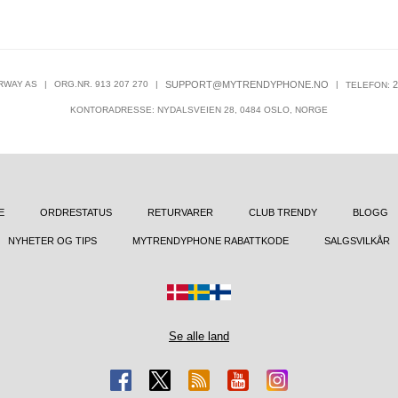
RWAY AS
|
ORG.NR. 913 207 270
|
SUPPORT@MYTRENDYPHONE.NO
|
2
TELEFON:
KONTORADRESSE: NYDALSVEIEN 28, 0484 OSLO, NORGE
E
ORDRESTATUS
RETURVARER
CLUB TRENDY
BLOGG
NYHETER OG TIPS
MYTRENDYPHONE RABATTKODE
SALGSVILKÅR
Se alle land