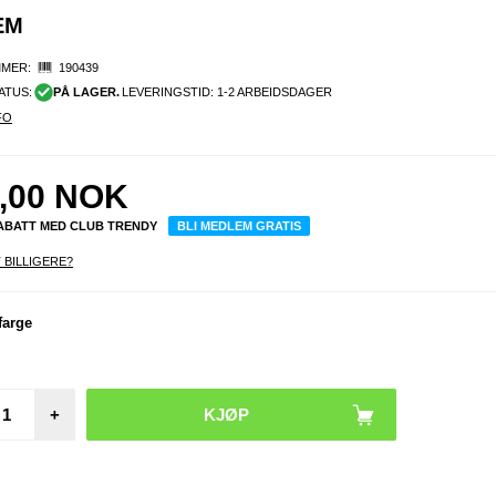
EM
MER:
190439
ATUS:
PÅ LAGER.
LEVERINGSTID: 1-2 ARBEIDSDAGER
FO
,00
NOK
RABATT MED CLUB TRENDY
BLI MEDLEM GRATIS
 BILLIGERE?
farge
+