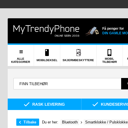
Få penger for
DIN GAMLE MO
ALLE
MOBIL
MOBILDEKSEL
SKJERMBESKYTTERE
KATEGORIER
TILBEHØR
RASK LEVERING
KUNDESERVIC
Tilbake
Du er her:
Bluetooth
Smartklokke / Pulsklokke