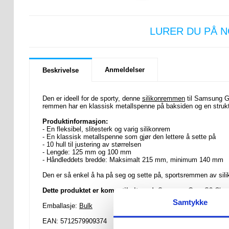
LURER DU PÅ 
Anmeldelser
Beskrivelse
Den er ideell for de sporty, denne
silikonremmen
til Samsung Ge
remmen har en klassisk metallspenne på baksiden og en struktu
Produktinformasjon:
- En fleksibel, slitesterk og varig silikonrem
- En klassisk metallspenne som gjør den lettere å sette på
- 10 hull til justering av størrelsen
- Lengde: 125 mm og 100 mm
- Håndleddets bredde: Maksimalt 215 mm, minimum 140 mm
Den er så enkel å ha på seg og sette på, sportsremmen av sili
Dette produktet er kompatibelt med:
Samsung Gear S3 Class
Samtykke
Emballasje:
Bulk
EAN: 5712579909374