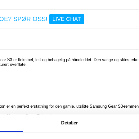
NOE? SPØR OSS!
LIVE CHAT
ar S3 er fleksibel, lett og behagelig på håndleddet. Den varige og slitesterke
rert overflate.
kon er en perfekt erstatning for den gamle, utslitte Samsung Gear S3-remmen
ic, Samsung Gear S3 Frontier
Detaljer