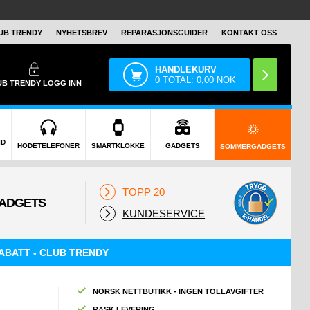
UB TRENDY
NYHETSBREV
REPARASJONSGUIDER
KONTAKT OSS
HANDLEKURV
0
TOTAL:
0,00
NOK
UB TRENDY
LOGG INN
ID
HODETELEFONER
SMARTKLOKKE
GADGETS
SOMMERGADGETS
TOPP 20
KUNDESERVICE
ABATT - CLUB TRENDY
NORSK NETTBUTIKK - INGEN TOLLAVGIFTER
RASK LEVERING