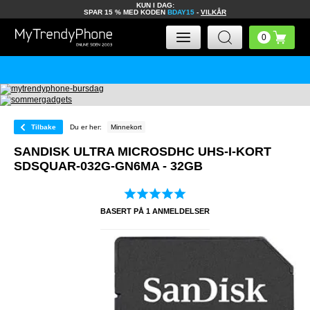
KUN I DAG:
SPAR 15 % MED KODEN
BDAY15
-
VILKÅR
Tilbake
Du er her:
Minnekort
SANDISK ULTRA MICROSDHC UHS-I-KORT
SDSQUAR-032G-GN6MA - 32GB
BASERT PÅ
1
ANMELDELSER