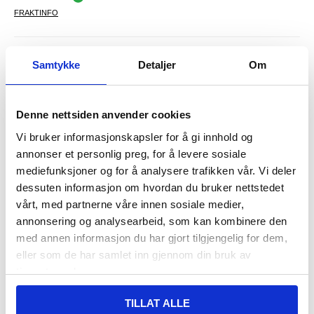
FRAKTINFO
390,00
NOK
Samtykke
Detaljer
Om
FÅ 7 % RABATT MED CLUB TRENDY
BLI MEDLEM GRATIS
SETT DET BILLIGERE?
Denne nettsiden anvender cookies
Vi bruker informasjonskapsler for å gi innhold og
-
+
annonser et personlig preg, for å levere sosiale
mediefunksjoner og for å analysere trafikken vår. Vi deler
dessuten informasjon om hvordan du bruker nettstedet
vårt, med partnerne våre innen sosiale medier,
LIVE CHAT
LURER DU PÅ NOE? SPØR OSS!
annonsering og analysearbeid, som kan kombinere den
med annen informasjon du har gjort tilgjengelig for dem,
eller som de har samlet inn gjennom din bruk av
Anmeldelser
Beskrivelse
tjenestene deres.
SanDisk Ultra MicroSDHC Minnekort - Klasse 10 - A1 - UHS-I
TILLAT ALLE
Produktinformasjon: