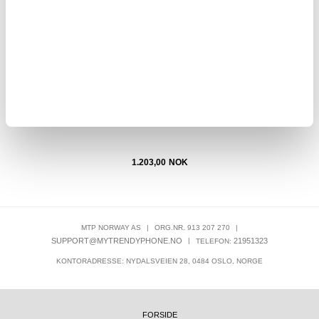
svart
Bærbart 4K digitalt videokamera med to batterier - svart
G10
1.203,00
NOK
MTP NORWAY AS
|
ORG.NR. 913 207 270
|
SUPPORT@MYTRENDYPHONE.NO
|
21951323
TELEFON:
KONTORADRESSE: NYDALSVEIEN 28, 0484 OSLO, NORGE
FORSIDE