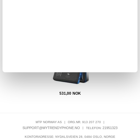
406,00
359,00
NOK
Solcellebatteri 20000mAh med trådløs lading, 3x USB-
porter, dobbel LED-lommelykt - blå / svart
531,00
NOK
MTP NORWAY AS
|
ORG.NR. 913 207 270
|
SUPPORT@MYTRENDYPHONE.NO
|
21951323
TELEFON:
KONTORADRESSE: NYDALSVEIEN 28, 0484 OSLO, NORGE