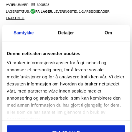
VARENUMMER:
3008523
LAGERSTATUS:
PÅ LAGER.
LEVERINGSTID: 1-2 ARBEIDSDAGER
FRAKTINFO
Samtykke
Detaljer
Om
531,00
NOK
FÅ 7 % RABATT MED CLUB TRENDY
BLI MEDLEM GRATIS
Denne nettsiden anvender cookies
SETT DET BILLIGERE?
Vi bruker informasjonskapsler for å gi innhold og
annonser et personlig preg, for å levere sosiale
-
+
mediefunksjoner og for å analysere trafikken vår. Vi deler
dessuten informasjon om hvordan du bruker nettstedet
vårt, med partnerne våre innen sosiale medier,
annonsering og analysearbeid, som kan kombinere den
LIVE CHAT
LURER DU PÅ NOE? SPØR OSS!
med annen informasjon du har gjort tilgjengelig for dem,
eller som de har samlet inn gjennom din bruk av
tjenestene deres.
Beskrivelse