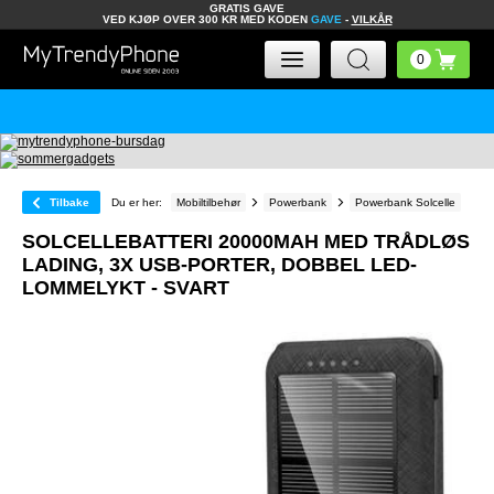
GRATIS GAVE
VED KJØP OVER 300 KR MED KODEN
GAVE
-
VILKÅR
Tilbake
Du er her:
Mobiltilbehør
Powerbank
Powerbank Solcelle
SOLCELLEBATTERI 20000MAH MED TRÅDLØS
LADING, 3X USB-PORTER, DOBBEL LED-
LOMMELYKT - SVART