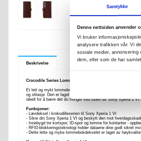
Samtykke
Denne nettsiden anvender c
Vi bruker informasjonskapsler
LURER DU PÅ 
analysere trafikken vår. Vi 
sosiale medier, annonsering 
dem, eller som de har samlet
Beskrivelse
Crocodile Series Lommebok-deksel i Lær med RFID til Son
Et lett og mykt lommebokdeksel med en unik krokodilletekstur, d
og slitasje. Den er laget av høykvalitets ekte lær og innvendig
ideell for å bære det du trenger ved siden av Sony Xperia 1 VI. 
Funksjoner:
- Lærdeksel i krokodilleserien til Sony Xperia 1 VI
- Sikre din Sony Xperia 1 VI og beskytt den mot hverdagsskad
- Innebygd tre kortspor, ID-spor og lomme for kontanter - oppbev
- RFID-blokkeringsteknologi holder dataene dine godt sikret mo
- Dette lette og myke lommebokdekselet er laget av høykvalit