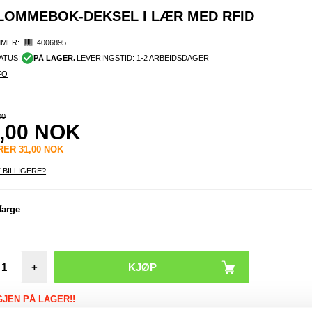
 LOMMEBOK-DEKSEL I LÆR MED RFID
MER:
4006895
ATUS:
PÅ LAGER.
LEVERINGSTID: 1-2 ARBEIDSDAGER
FO
00
,00
NOK
ARER
31,00
NOK
 BILLIGERE?
iPho
farge
Plus
Ducis
Pro 
deksel 
+
GJEN PÅ LAGER!!