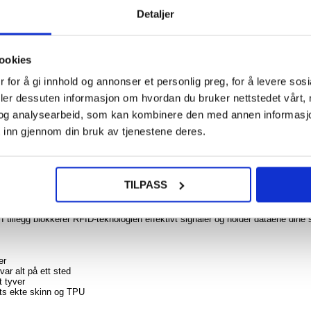
Detaljer
155,0
ookies
iPho
Pro
Ducis
 for å gi innhold og annonser et personlig preg, for å levere sos
NOE? SPØR OSS!
LIVE CHAT
Pro 
deler dessuten informasjon om hvordan du bruker nettstedet vårt,
deksel 
og analysearbeid, som kan kombinere den med annen informasjon d
 inn gjennom din bruk av tjenestene deres.
187,0
y Xperia 1 VI
TILPASS
et perfekte valget for å beskytte din Sony Xperia 1 VI og holde den fri for s
 TPU-materiale, designet med tre kortspor, ett ID-spor og én lomme til kontante
I tillegg blokkerer RFID-teknologien effektivt signaler og holder dataene dine s
er
ar alt på ett sted
t tyver
ets ekte skinn og TPU