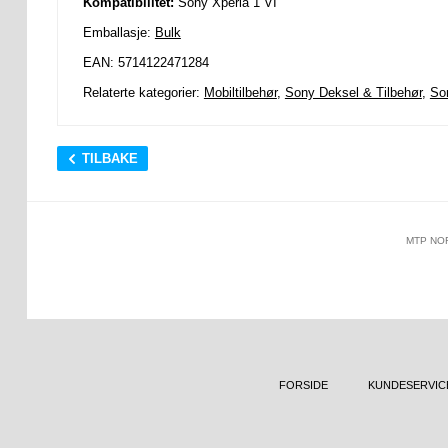
Kompatibilitet:
Sony Xperia 1 VI
Emballasje:
Bulk
EAN: 5714122471284
Relaterte kategorier:
Mobiltilbehør
,
Sony Deksel & Tilbehør
,
So
TILBAKE
MTP NO
FORSIDE
KUNDESERVIC