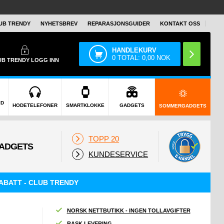
UB TRENDY
NYHETSBREV
REPARASJONSGUIDER
KONTAKT OSS
HANDLEKURV
0
TOTAL:
0,00
NOK
UB TRENDY
LOGG INN
ID
HODETELEFONER
SMARTKLOKKE
GADGETS
SOMMERGADGETS
TOPP 20
KUNDESERVICE
ABATT - CLUB TRENDY
NORSK NETTBUTIKK - INGEN TOLLAVGIFTER
RASK LEVERING