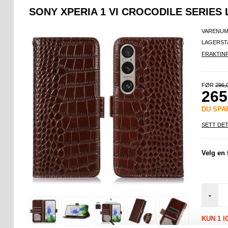
SONY XPERIA 1 VI CROCODILE SERIES
VARENUM
LAGERST
FRAKTIN
FØR
296,
265
DU SP
SETT DET
Velg en 
-
KUN 1 I