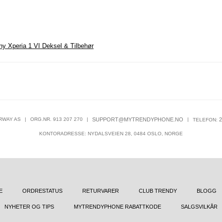
ny Xperia 1 VI Deksel & Tilbehør
RWAY AS
|
ORG.NR. 913 207 270
|
SUPPORT@MYTRENDYPHONE.NO
|
2
TELEFON:
KONTORADRESSE: NYDALSVEIEN 28, 0484 OSLO, NORGE
E
ORDRESTATUS
RETURVARER
CLUB TRENDY
BLOGG
NYHETER OG TIPS
MYTRENDYPHONE RABATTKODE
SALGSVILKÅR