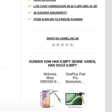
LIVE CHAT HVERDAGER 08-22 (LØR-SØN 10-18)
30 DAGERS ANGRERETT
OVER 8.000.000 TILFREDSE KUNDER
SKRIV EN ANMELDELSE
KUNDER SOM HAR KJØPT DENNE VAREN,
HAR OGSÅ KJØPT
ne 16
iPhone 16
Motorola
OnePlus Pad
OnePlus Nord
 Dux
Pro Max Dux
Moto
Pro
CE4
 Skin
Ducis Skin
G85/S50 Neo
Beskyttelses
Lite/Oppo
Flip-
Pro Flip-
Full Cover
glass - 9H,
K12x Imak 2-
- Svart
deksel - Svart
Beskyttelses
0.3mm -
i-1 HD
glass - Svart
Case Friendly
Kamera Linse
Kant
- Klar
Beskytter