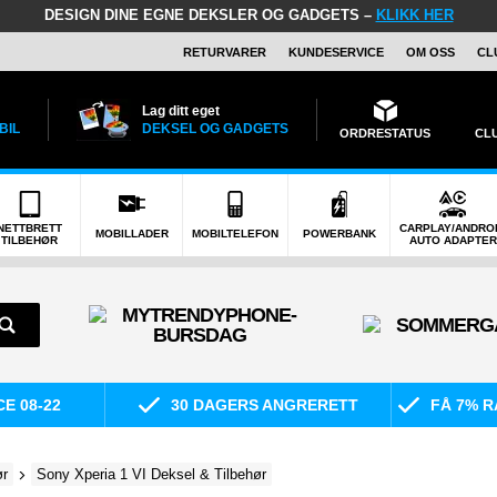
DESIGN DINE EGNE DEKSLER OG GADGETS –
KLIKK HER
RETURVARER
KUNDESERVICE
OM OSS
CL
Lag ditt eget
BIL
DEKSEL OG GADGETS
ORDRESTATUS
CL
NETTBRETT
CARPLAY/ANDRO
MOBILLADER
MOBILTELEFON
POWERBANK
TILBEHØR
AUTO ADAPTER
E 08-22
30 DAGERS ANGRERETT
FÅ 7% R
ør
Sony Xperia 1 VI Deksel & Tilbehør