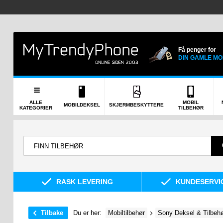
Få penger for
DIN GAMLE MO
ALLE
MOBIL
MOBILDEKSEL
SKJERMBESKYTTERE
KATEGORIER
TILBEHØR
RASK LEVERING
KUNDESERVIC
Tilbake
Du er her:
Mobiltilbehør
Sony Deksel & Tilbeh